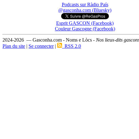
Podcasts sur Ràdio País
@gasconha.com (Bluesky)
Esprit GASCON (Facebook)
Couleur Gascogne (Facebook)
2024-2026 — Gasconha.com - Noms e Lòcs -
Nos lieux-dits gascon
Plan du site
|
Se connecter
|
RSS 2.0