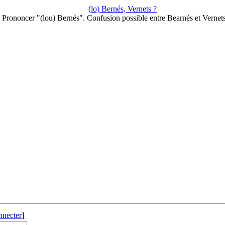
(lo) Bernés, Vernets ?
Prononcer "(lou) Bernés". Confusion possible entre Bearnés et Vernet
nnecter
]