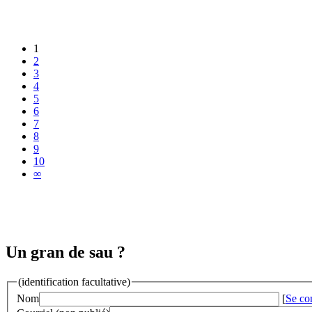
1
2
3
4
5
6
7
8
9
10
∞
Un gran de sau ?
(identification facultative)
Nom
[
Se co