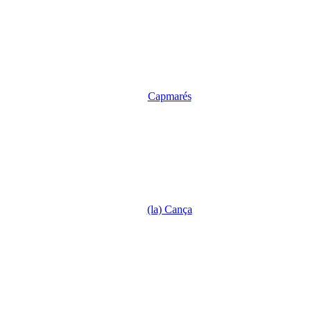
Capmarés
(la) Cança