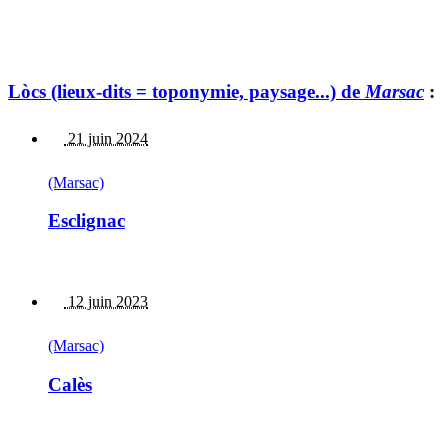
Lòcs (lieux-dits = toponymie, paysage...) de
Marsac
:
21 juin 2024
(Marsac)
Esclignac
12 juin 2023
(Marsac)
Calès