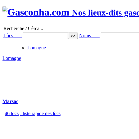
Nos lieux-dits gas
Recherche / Cèrca...
Lòcs :
Noms :
Lomagne
Lomagne
Marsac
|
46 lòcs
- liste rapide des lòcs