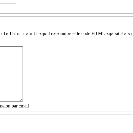
et le code HTML
iste
[texte->url]
<quote>
<code>
<q>
<del>
<i
ssion par email