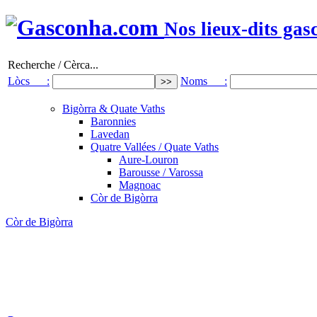
Nos lieux-dits gas
Recherche / Cèrca...
Lòcs :
Noms :
Bigòrra & Quate Vaths
Baronnies
Lavedan
Quatre Vallées / Quate Vaths
Aure-Louron
Barousse / Varossa
Magnoac
Còr de Bigòrra
Còr de Bigòrra