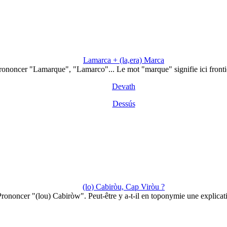
Lamarca + (la,era) Marca
rononcer "Lamarque", "Lamarco"... Le mot "marque" signifie ici fronti
Devath
Dessús
(lo) Cabiròu, Cap Viròu ?
rononcer "(lou) Cabiròw". Peut-être y a-t-il en toponymie une explica