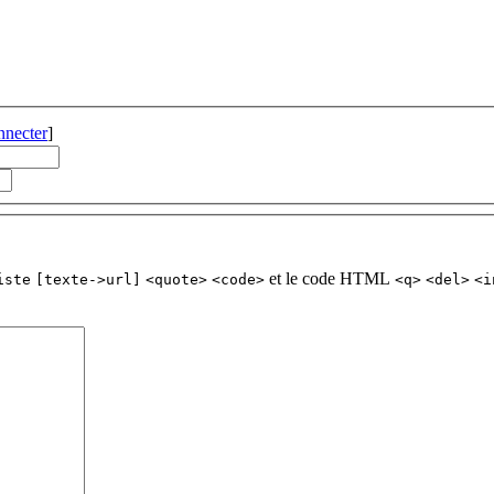
nnecter
]
et le code HTML
iste
[texte->url]
<quote>
<code>
<q>
<del>
<i