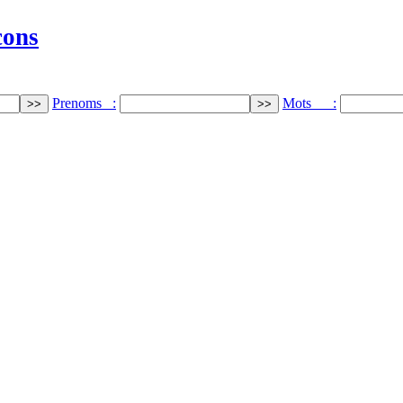
cons
Prenoms :
Mots :