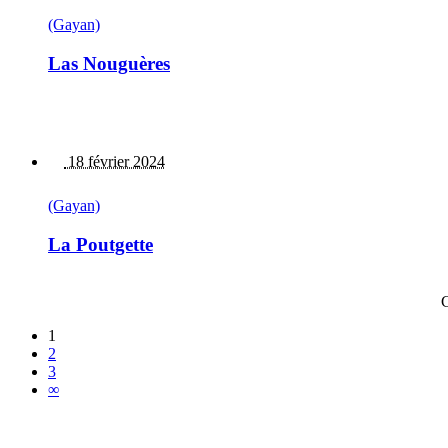
(Gayan)
Las Nouguères
18 février 2024
(Gayan)
La Poutgette
C
1
2
3
∞