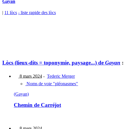
Gayan
|
11 lòcs
- liste rapide des lòcs
Lòcs (lieux-dits = toponymie, paysage...) de
Gayan
:
8 mars 2024
-
Tederic Merger
Noms de voie "pléonasmes"
(Gayan)
Chemin de Carréjot
8 mars 2024