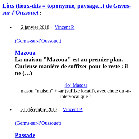
Lòcs (lieux-dits = toponymie, paysage...) de
Germs-
sur-l’Oussouet
:
2 janvier 2018
-
Vincent P.
(Germs-sur-l’Oussouet)
Mazoua
La maison "Mazoua" est au premier plan.
Curieuse manière de suffixer pour le reste : il
ne (…)
(lo) Masoar
mason "maison" + -ar (suffixe locatif), avec chute du -n-
intervocalique ?
31 décembre 2017
-
Vincent P.
(Germs-sur-l’Oussouet)
Passade