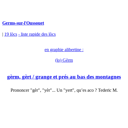
Germs-sur-l'Oussouet
|
19 lòcs
- liste rapide des lòcs
en graphie alibertine :
(lo) Gèrm
gèrm, gèrt
/ grange et prés au bas des montagnes
Prononcer "gèr", "yèr"... Un "yert", qu’es aco ? Tederic M.