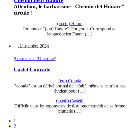
Chemin deth Haoure
Attention, le barbarisme "Chemin det Houare"
circule !
(lo,eth) Haure
Prononcer "(lou) Hàwre". Forgeron. Correspond au
languedocien Faure. (…)
21 octobre 2024
(Germs-sur-l’Oussouet)
Castet Courade
(era) Corada
"corada" est un dérivé normal de "còth", même si ce n’est pas
évident pour (…)
(lo,eth) Castèth
Difficile dans les toponymes de distinguer castèth de sa forme
plurielle (…)
1
2