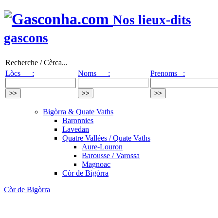
Nos lieux-dits
gascons
Recherche / Cèrca...
Lòcs :
Noms :
Prenoms :
Bigòrra & Quate Vaths
Baronnies
Lavedan
Quatre Vallées / Quate Vaths
Aure-Louron
Barousse / Varossa
Magnoac
Còr de Bigòrra
Còr de Bigòrra