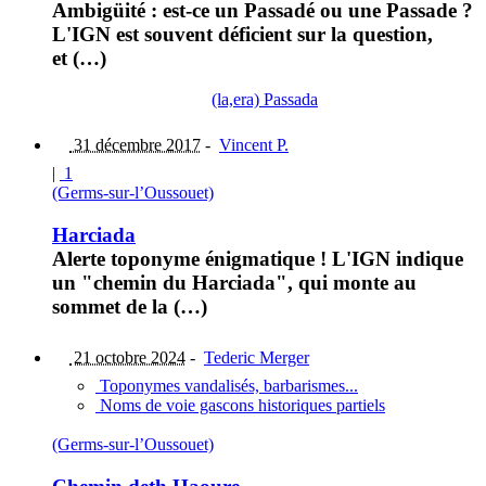
Ambigüité : est-ce un Passadé ou une Passade ?
L'IGN est souvent déficient sur la question,
et (…)
(la,era) Passada
31 décembre 2017
-
Vincent P.
|
1
(Germs-sur-l’Oussouet)
Harciada
Alerte toponyme énigmatique ! L'IGN indique
un "chemin du Harciada", qui monte au
sommet de la (…)
21 octobre 2024
-
Tederic Merger
Toponymes vandalisés, barbarismes...
Noms de voie gascons historiques partiels
(Germs-sur-l’Oussouet)