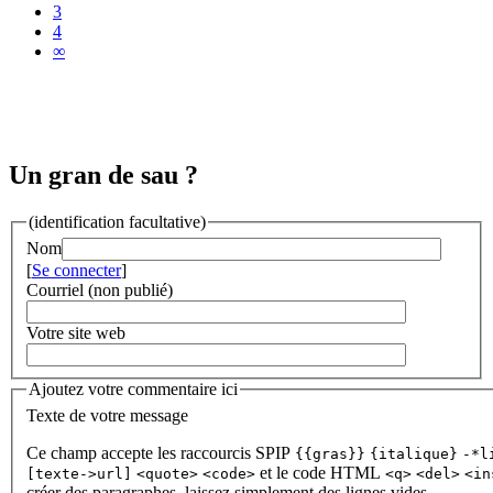
3
4
∞
Un gran de sau ?
(identification facultative)
Nom
[
Se connecter
]
Courriel (non publié)
Votre site web
Ajoutez votre commentaire ici
Texte de votre message
Ce champ accepte les raccourcis SPIP
{{gras}}
{italique}
-*l
et le code HTML
[texte->url]
<quote>
<code>
<q>
<del>
<in
créer des paragraphes, laissez simplement des lignes vides.