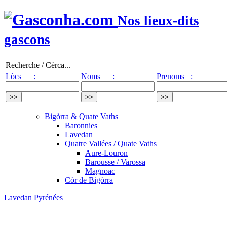
Nos lieux-dits
gascons
Recherche / Cèrca...
Lòcs :
Noms :
Prenoms :
Bigòrra & Quate Vaths
Baronnies
Lavedan
Quatre Vallées / Quate Vaths
Aure-Louron
Barousse / Varossa
Magnoac
Còr de Bigòrra
Lavedan
Pyrénées