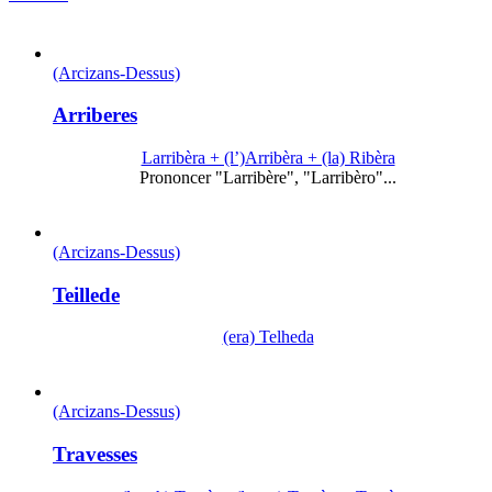
(Arcizans-Dessus)
Arriberes
Larribèra + (l’)Arribèra + (la) Ribèra
Prononcer "Larribère", "Larribèro"...
(Arcizans-Dessus)
Teillede
(era) Telheda
(Arcizans-Dessus)
Travesses