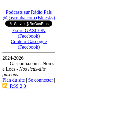
Podcasts sur Ràdio País
@gasconha.com (Bluesky)
Esprit GASCON
(Facebook)
Couleur Gascogne
(Facebook)
2024-2026
— Gasconha.com - Noms
e Lòcs -
Nos lieux-dits
gascons
Plan du site
|
Se connecter
|
RSS 2.0