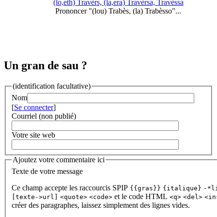
(lo,eth) Travèrs, (la,era) Travèrsa, Travèssa
Prononcer "(lou) Trabès, (la) Trabèsso"...
Un gran de sau ?
(identification facultative)
Nom
[
Se connecter
]
Courriel (non publié)
Votre site web
Ajoutez votre commentaire ici
Texte de votre message
Ce champ accepte les raccourcis SPIP
{{gras}}
{italique}
-*l
et le code HTML
[texte->url]
<quote>
<code>
<q>
<del>
<in
créer des paragraphes, laissez simplement des lignes vides.