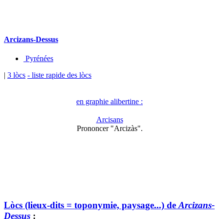
Arcizans-Dessus
Pyrénées
|
3 lòcs
- liste rapide des lòcs
en graphie alibertine :
Arcisans
Prononcer "Arcizàs".
Lòcs (lieux-dits = toponymie, paysage...) de
Arcizans-
Dessus
: