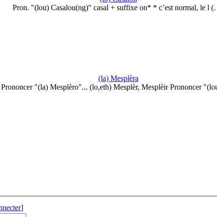
Pron. "(lou) Casalou(ng)" casal + suffixe on* * c’est normal, le l 
(la) Mesplèra
Prononcer "(la) Mesplèro"... (lo,eth) Mesplèr, Mesplèir Prononcer "(l
nnecter
]