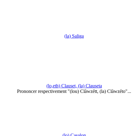
(la) Saliga
(lo,eth) Clauset, (la) Clauseta
Prononcer respectivement "(lou) Clàwzétt, (la) Clàwzéto"...
(lo) Casalon