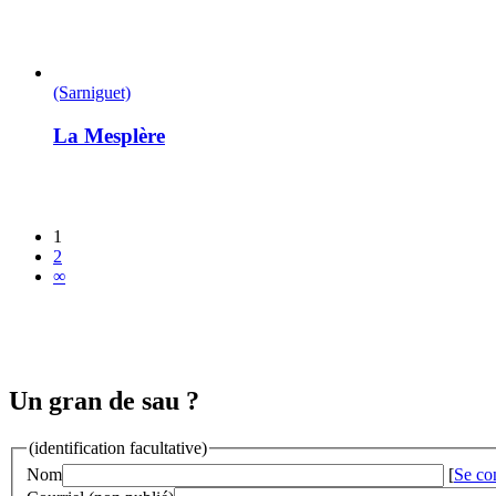
(Sarniguet)
La Mesplère
1
2
∞
Un gran de sau ?
(identification facultative)
Nom
[
Se co