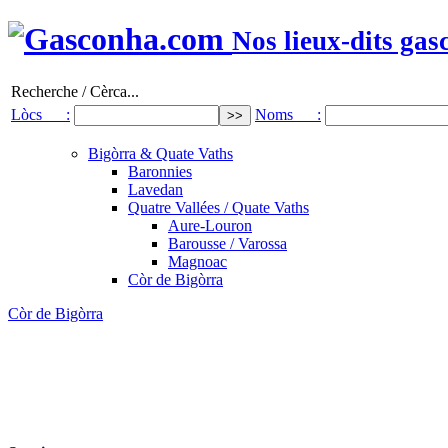
Nos lieux-dits gas
Recherche / Cèrca...
Lòcs :
Noms :
Bigòrra & Quate Vaths
Baronnies
Lavedan
Quatre Vallées / Quate Vaths
Aure-Louron
Barousse / Varossa
Magnoac
Còr de Bigòrra
Còr de Bigòrra