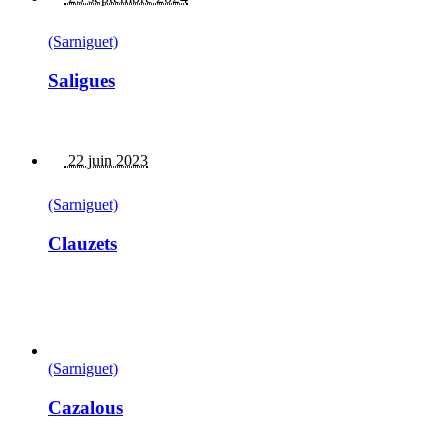
(Sarniguet)
Saligues
22 juin 2023
(Sarniguet)
Clauzets
(Sarniguet)
Cazalous