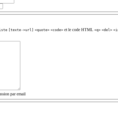
et le code HTML
iste
[texte->url]
<quote>
<code>
<q>
<del>
<i
ssion par email