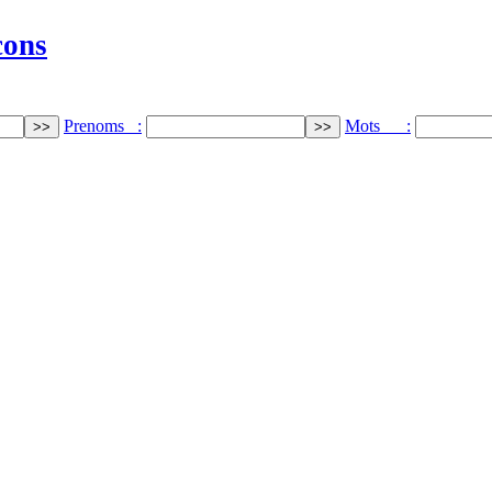
cons
Prenoms :
Mots :