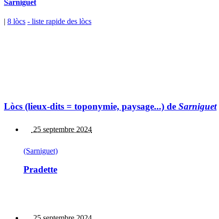
Sarniguet
|
8 lòcs
- liste rapide des lòcs
Lòcs (lieux-dits = toponymie, paysage...) de
Sarniguet
25 septembre 2024
(Sarniguet)
Pradette
25 septembre 2024