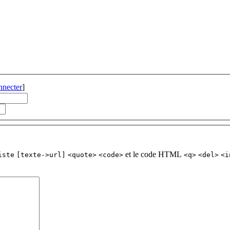
nnecter
]
et le code HTML
iste
[texte->url]
<quote>
<code>
<q>
<del>
<i