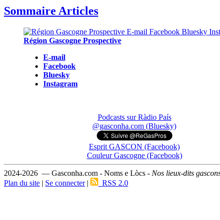
Sommaire Articles
Région Gascogne Prospective
E-mail
Facebook
Bluesky
Instagram
Podcasts sur Ràdio País
@gasconha.com (Bluesky)
Esprit GASCON (Facebook)
Couleur Gascogne (Facebook)
2024-2026 — Gasconha.com - Noms e Lòcs -
Nos lieux-dits gascon
Plan du site
|
Se connecter
|
RSS 2.0