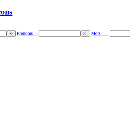
cons
Prenoms :
Mots :