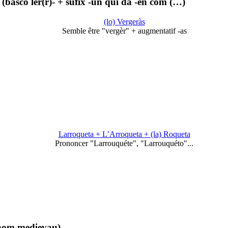
 (basco ler(r)- + sufix -un qui da -en com (…)
(lo) Vergeràs
Semble être "vergèr" + augmentatif -as
Larroqueta + L’Arroqueta + (la) Roqueta
Prononcer "Larrouquéte", "Larrouquéto"...
nom medievau).