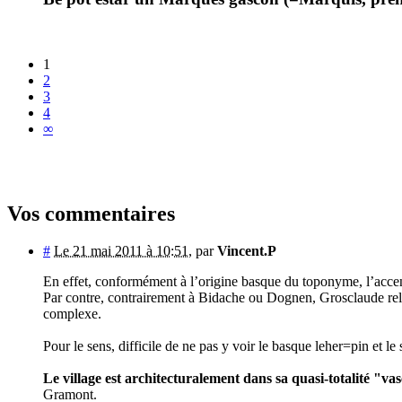
1
2
3
4
∞
Vos commentaires
#
Le 21 mai 2011 à 10:51
,
par
Vincent.P
En effet, conformément à l’origine basque du toponyme, l’accent
Par contre, contrairement à Bidache ou Dognen, Grosclaude relèv
complexe.
Pour le sens, difficile de ne pas y voir le basque leher=pin et l
Le village est architecturalement dans sa quasi-totalité "
Gramont.