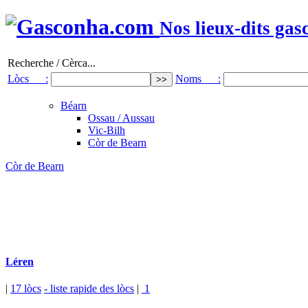
Nos lieux-dits gas
Recherche / Cèrca...
Lòcs :
Noms :
Béarn
Ossau / Aussau
Vic-Bilh
Còr de Bearn
Còr de Bearn
Léren
|
17 lòcs
- liste rapide des lòcs
|
1