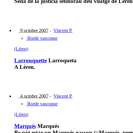
Sèda de la justícia senhorau deu vilatge de Lèren
9 octobre 2007
-
Vincent P.
Borde vasconne
(Léren)
Larrouquette
Larroqueta
A Lèren.
4 octobre 2007
-
Vincent P.
Borde vasconne
(Léren)
Marqués
Marqués
Be pòt estar un Marqués gascon (=Marquis, pre