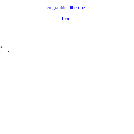
en graphie alibertine :
Lèren
e.
re pas.