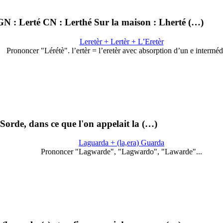
IGN : Lerté CN : Lerthé Sur la maison : Lherté (…)
Leretèr + Lertèr + L’Eretèr
Prononcer "Lérétè". l’ertèr = l’eretèr avec absorption d’un e interméd
 Sorde, dans ce que l'on appelait la (…)
Laguarda + (la,era) Guarda
Prononcer "Lagwarde", "Lagwardo", "Lawarde"...