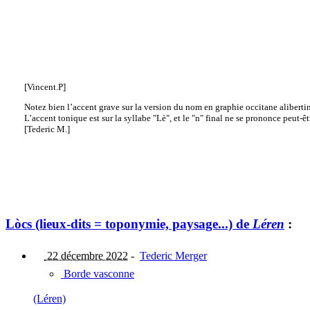
[Vincent.P]
Notez bien l’accent grave sur la version du nom en graphie occitane alibertin
L’accent tonique est sur la syllabe "Lè", et le "n" final ne se prononce peut-êt
[Tederic M.]
Lòcs (lieux-dits = toponymie, paysage...) de
Léren
:
22 décembre 2022
-
Tederic Merger
Borde vasconne
(Léren)