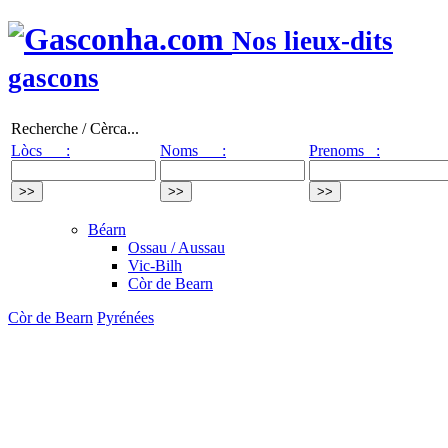
Nos lieux-dits
gascons
Recherche / Cèrca...
Lòcs :
Noms :
Prenoms :
Béarn
Ossau / Aussau
Vic-Bilh
Còr de Bearn
Còr de Bearn
Pyrénées