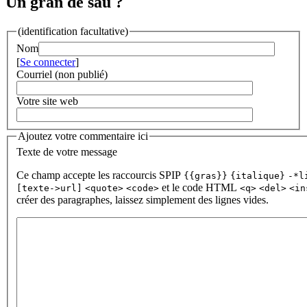
Un gran de sau ?
(identification facultative)
Nom
[
Se connecter
]
Courriel (non publié)
Votre site web
Ajoutez votre commentaire ici
Texte de votre message
Ce champ accepte les raccourcis SPIP
{{gras}}
{italique}
-*l
et le code HTML
[texte->url]
<quote>
<code>
<q>
<del>
<in
créer des paragraphes, laissez simplement des lignes vides.