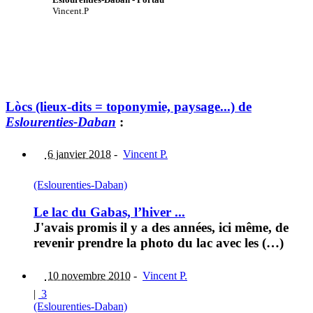
Vincent.P
Lòcs (lieux-dits = toponymie, paysage...) de
Eslourenties-Daban
:
6 janvier 2018
-
Vincent P.
(Eslourenties-Daban)
Le lac du Gabas, l’hiver ...
J'avais promis il y a des années, ici même, de
revenir prendre la photo du lac avec les (…)
10 novembre 2010
-
Vincent P.
|
3
(Eslourenties-Daban)