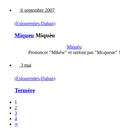
6 septembre 2007
(Eslourenties-Daban)
Miqueu
Miquèu
Miquèu
Prononcer "Mikèw" et surtout pas "Mi-queue" !
3 mai
(Eslourenties-Daban)
Termère
1
2
3
4
∞