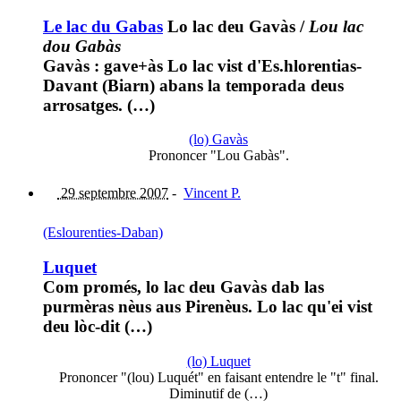
Le lac du Gabas
Lo lac deu Gavàs
/
Lou lac
dou Gabàs
Gavàs : gave+às Lo lac vist d'Es.hlorentias-
Davant (Biarn) abans la temporada deus
arrosatges. (…)
(lo) Gavàs
Prononcer "Lou Gabàs".
29 septembre 2007
-
Vincent P.
(Eslourenties-Daban)
Luquet
Com promés, lo lac deu Gavàs dab las
purmèras nèus aus Pirenèus. Lo lac qu'ei vist
deu lòc-dit (…)
(lo) Luquet
Prononcer "(lou) Luquét" en faisant entendre le "t" final.
Diminutif de (…)