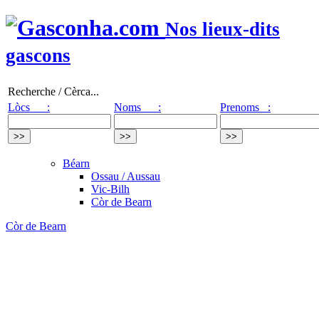
Nos lieux-dits
gascons
Recherche / Cèrca...
Lòcs :
Noms :
Prenoms :
Béarn
Ossau / Aussau
Vic-Bilh
Còr de Bearn
Còr de Bearn