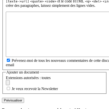
et le code HTML
[texte->url]
<quote>
<code>
<q>
<del>
<in
créer des paragraphes, laissez simplement des lignes vides.
Prévenez-moi de tous les nouveaux commentaires de cette discu
email
Ajouter un document
Extensions autorisées : toutes
Je veux recevoir la Newsletter