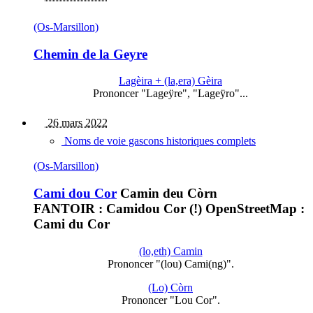
(Os-Marsillon)
Chemin de la Geyre
Lagèira + (la,era) Gèira
Prononcer "Lageÿre", "Lageÿro"...
26 mars 2022
Noms de voie gascons historiques complets
(Os-Marsillon)
Cami dou Cor
Camin deu Còrn
FANTOIR : Camidou Cor (!) OpenStreetMap :
Cami du Cor
(lo,eth) Camin
Prononcer "(lou) Cami(ng)".
(Lo) Còrn
Prononcer "Lou Cor".