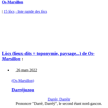
Os-Marsillon
|
15 lòcs
- liste rapide des lòcs
Lòcs (lieux-dits = toponymie, paysage...) de
Os-
Marsillon
:
26 mars 2022
(Os-Marsillon)
Darréjuzou
Darrèr, Darrèir
Prononcer "Darrè, Darrèÿ", le second étant nord-gascon.