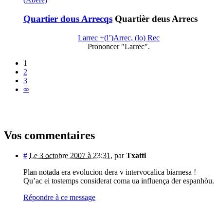
Quartier dous Arrecqs
Quartièr deus Arrecs
Larrec +(l’)Arrec, (lo) Rec
Prononcer "Larrec".
1
2
3
∞
Vos commentaires
#
Le 3 octobre 2007 à 23:31
,
par
Txatti
Plan notada era evolucion dera v intervocalica biarnesa !
Qu’ac ei tostemps considerat coma ua influença der espanhòu.
Répondre à ce message