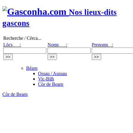
Nos lieux-dits
gascons
Recherche / Cèrca...
Lòcs :
Noms :
Prenoms :
Béarn
Ossau / Aussau
Vic-Bilh
Còr de Bearn
Còr de Bearn