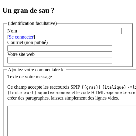
Un gran de sau ?
(identification facultative)
Nom
[
Se connecter
]
Courriel (non publié)
Votre site web
Ajoutez votre commentaire ici
Texte de votre message
Ce champ accepte les raccourcis SPIP
{{gras}}
{italique}
-*l
et le code HTML
[texte->url]
<quote>
<code>
<q>
<del>
<in
créer des paragraphes, laissez simplement des lignes vides.