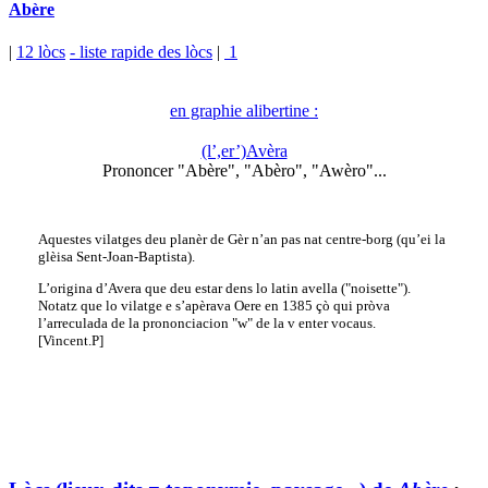
Abère
|
12 lòcs
- liste rapide des lòcs
|
1
en graphie alibertine :
(l’,er’)Avèra
Prononcer "Abère", "Abèro", "Awèro"...
Aquestes vilatges deu planèr de Gèr n’an pas nat centre-borg (qu’ei la
glèisa Sent-Joan-Baptista).
L’origina d’Avera que deu estar dens lo latin avella ("noisette").
Notatz que lo vilatge e s’apèrava Oere en 1385 çò qui pròva
l’arreculada de la prononciacion "w" de la v enter vocaus.
[Vincent.P]