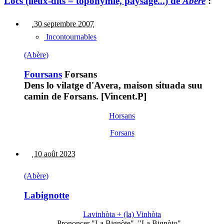
Lòcs (lieux-dits = toponymie, paysage...) de
Abère
:
30 septembre 2007
Incontournables
(Abère)
Foursans
Forsans
Dens lo vilatge d'Avera, maison situada suu
camin de Forsans. [Vincent.P]
Horsans
Forsans
10 août 2023
(Abère)
Labignotte
Lavinhòta + (la) Vinhòta
Prononcer "La Bignòte", "La Bignòto"...