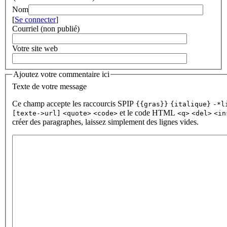
Nom
[
Se connecter
]
Courriel (non publié)
Votre site web
Ajoutez votre commentaire ici
Texte de votre message
Ce champ accepte les raccourcis SPIP
{{gras}}
{italique}
-*l
et le code HTML
[texte->url]
<quote>
<code>
<q>
<del>
<in
créer des paragraphes, laissez simplement des lignes vides.