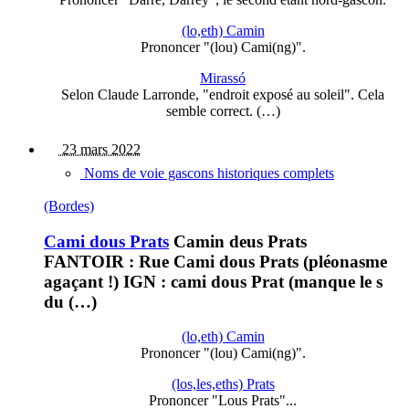
(lo,eth) Camin
Prononcer "(lou) Cami(ng)".
Mirassó
Selon Claude Larronde, "endroit exposé au soleil". Cela
semble correct. (…)
23 mars 2022
Noms de voie gascons historiques complets
(Bordes)
Cami dous Prats
Camin deus Prats
FANTOIR : Rue Cami dous Prats (pléonasme
agaçant !) IGN : cami dous Prat (manque le s
du (…)
(lo,eth) Camin
Prononcer "(lou) Cami(ng)".
(los,les,eths) Prats
Prononcer "Lous Prats"...