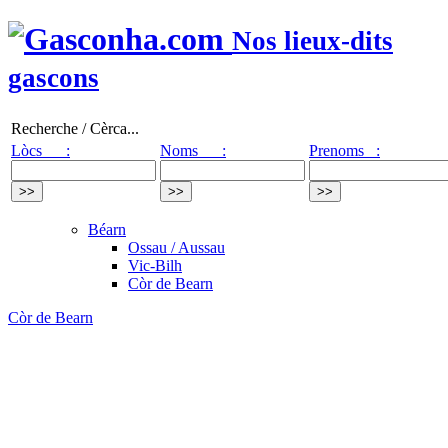
Nos lieux-dits
gascons
Recherche / Cèrca...
Lòcs :
Noms :
Prenoms :
Béarn
Ossau / Aussau
Vic-Bilh
Còr de Bearn
Còr de Bearn