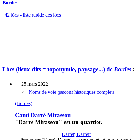
Bordes
|
42 lòcs
- liste rapide des lòcs
Lòcs (lieux-dits = toponymie, paysage...) de
Bordes
:
25 mars 2022
Noms de voie gascons historiques complets
(Bordes)
Cami Darrè Mirassou
"Darré Mirassou" est un quartier.
Darrèr, Darrèir
Prononcer "Darrè, Darrèÿ", le second étant nord-gascon.