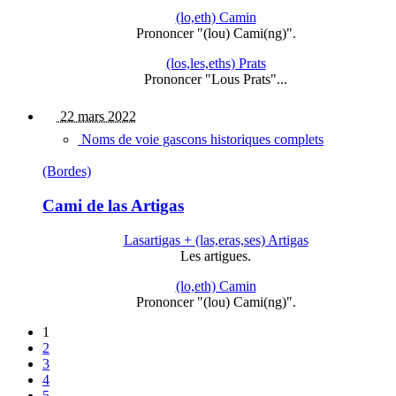
(lo,eth) Camin
Prononcer "(lou) Cami(ng)".
(los,les,eths) Prats
Prononcer "Lous Prats"...
22 mars 2022
Noms de voie gascons historiques complets
(Bordes)
Cami de las Artigas
Lasartigas + (las,eras,ses) Artigas
Les artigues.
(lo,eth) Camin
Prononcer "(lou) Cami(ng)".
1
2
3
4
5