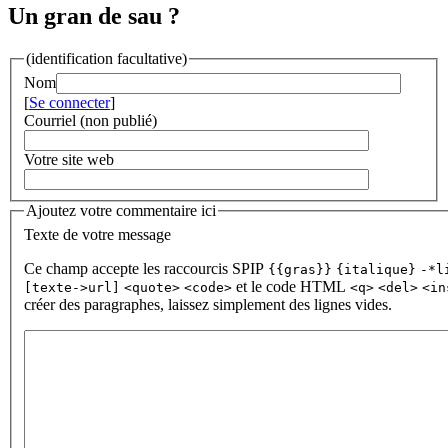
Un gran de sau ?
(identification facultative)
Nom
[
Se connecter
]
Courriel (non publié)
Votre site web
Ajoutez votre commentaire ici
Texte de votre message
Ce champ accepte les raccourcis SPIP
{{gras}}
{italique}
-*l
et le code HTML
[texte->url]
<quote>
<code>
<q>
<del>
<in
créer des paragraphes, laissez simplement des lignes vides.