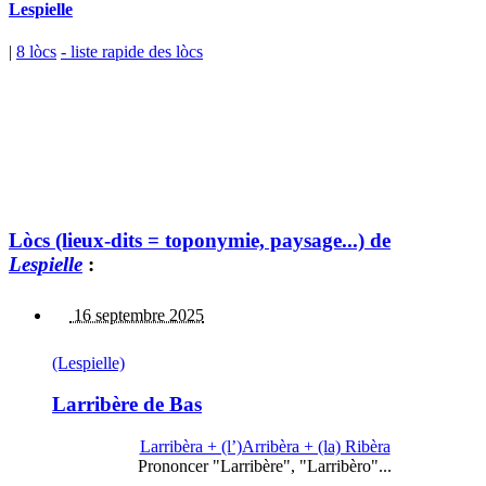
Lespielle
|
8 lòcs
- liste rapide des lòcs
Lòcs (lieux-dits = toponymie, paysage...) de
Lespielle
:
16 septembre 2025
(Lespielle)
Larribère de Bas
Larribèra + (l’)Arribèra + (la) Ribèra
Prononcer "Larribère", "Larribèro"...