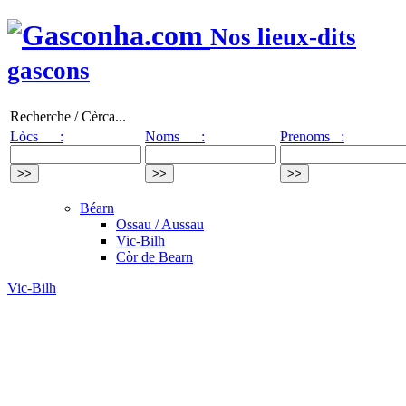
Nos lieux-dits
gascons
Recherche / Cèrca...
Lòcs :
Noms :
Prenoms :
Béarn
Ossau / Aussau
Vic-Bilh
Còr de Bearn
Vic-Bilh