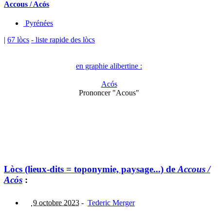
Accous / Acós
Pyrénées
|
67 lòcs
- liste rapide des lòcs
en graphie alibertine :
Acós
Prononcer "Acous"
Lòcs (lieux-dits = toponymie, paysage...) de
Accous /
Acós
:
9 octobre 2023
-
Tederic Merger