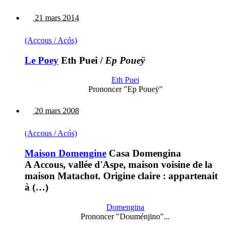
21 mars 2014
(Accous / Acós)
Le Poey
Eth Puei
/
Ep Poueÿ
Eth Puei
Prononcer "Ep Poueÿ"
20 mars 2008
(Accous / Acós)
Maison Domengine
Casa Domengina
A Accous, vallée d'Aspe, maison voisine de la
maison Matachot. Origine claire : appartenait
à (…)
Domengina
Prononcer "Douménjino"...