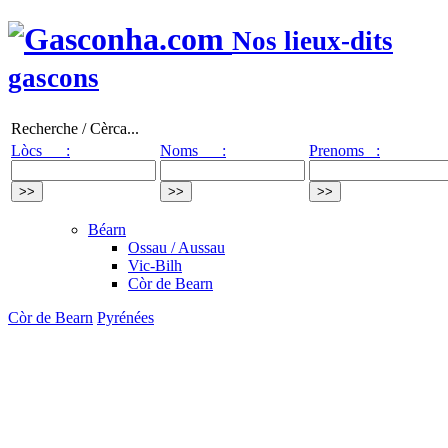
Nos lieux-dits
gascons
Recherche / Cèrca...
Lòcs :
Noms :
Prenoms :
Béarn
Ossau / Aussau
Vic-Bilh
Còr de Bearn
Còr de Bearn
Pyrénées