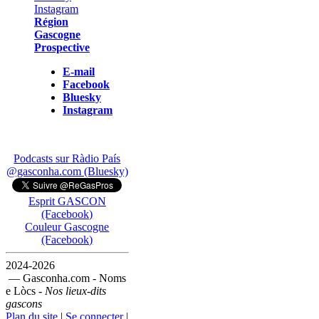
Région
Gascogne
Prospective
E-mail
Facebook
Bluesky
Instagram
Podcasts sur Ràdio País
@gasconha.com (Bluesky)
Esprit GASCON
(Facebook)
Couleur Gascogne
(Facebook)
2024-2026
— Gasconha.com - Noms
e Lòcs -
Nos lieux-dits
gascons
Plan du site
|
Se connecter
|