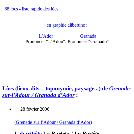
|
68 lòcs
- liste rapide des lòcs
en graphie alibertine :
L’Ador
Granada
Prononcer "L’Adou".
Prononcer "Granado"
Lòcs (lieux-dits = toponymie, paysage...) de
Grenade-
sur-l’Adour / Granada d’Ador
:
28 février 2006
(Grenade-sur-l’Adour / Granada d’Ador)
Labarthète
La Barteta
/
La Bartéte