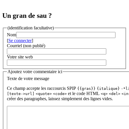
Un gran de sau ?
(identification facultative)
Nom
[
Se connecter
]
Courriel (non publié)
Votre site web
Ajoutez votre commentaire ici
Texte de votre message
Ce champ accepte les raccourcis SPIP
{{gras}}
{italique}
-*l
et le code HTML
[texte->url]
<quote>
<code>
<q>
<del>
<in
créer des paragraphes, laissez simplement des lignes vides.