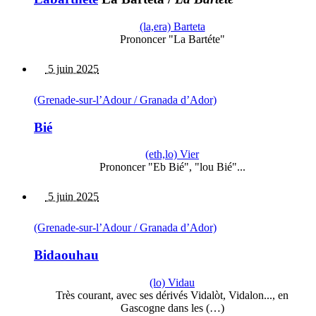
(la,era) Barteta
Prononcer "La Bartéte"
5 juin 2025
(Grenade-sur-l’Adour / Granada d’Ador)
Bié
(eth,lo) Vier
Prononcer "Eb Bié", "lou Bié"...
5 juin 2025
(Grenade-sur-l’Adour / Granada d’Ador)
Bidaouhau
(lo) Vidau
Très courant, avec ses dérivés Vidalòt, Vidalon..., en
Gascogne dans les (…)