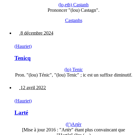
(lo,eth) Castanh
Prononcer "(lou) Castagn".
Castanhs
8 décembre 2024
(Hauriet)
Tenicq
(lo) Tenic
Pron. "(lou) Ténic", "(lou) Tenic" ; ic est un suffixe diminutif.
12 avril 2022
(Hauriet)
Larté
(l’)Artèr
[Mise à jour 2016 : "Artèr" étant plus convaincant que