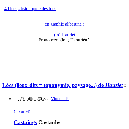
|
40 lòcs
- liste rapide des lòcs
en graphie alibertine :
(lo) Hauriet
Prononcer "(lou) Haouriétt".
Lòcs (lieux-dits = toponymie, paysage...) de
Hauriet
:
25 juillet 2008
-
Vincent P.
(Hauriet)
Castaings
Castanhs