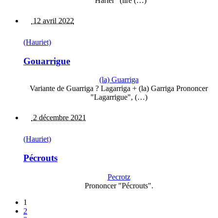
"Hartèr" (lire (…)
12 avril 2022
(Hauriet)
Gouarrigue
(la) Guarriga
Variante de Guarriga ? Lagarriga + (la) Garriga Prononcer
"Lagarrigue", (…)
2 décembre 2021
(Hauriet)
Pécrouts
Pecrotz
Prononcer "Pécrouts".
1
2