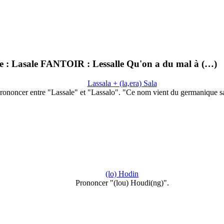
9e : Lasale FANTOIR : Lessalle Qu'on a du mal à (…)
Lassala + (la,era) Sala
rononcer entre "Lassale" et "Lassalo". "Ce nom vient du germanique s
(lo) Hodin
Prononcer "(lou) Houdi(ng)".