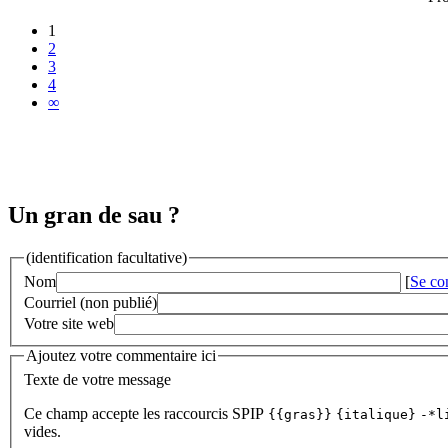
1
2
3
4
∞
Un gran de sau ?
(identification facultative)
Nom
[
Se co
Courriel (non publié)
Votre site web
Ajoutez votre commentaire ici
Texte de votre message
Ce champ accepte les raccourcis SPIP
{{gras}}
{italique}
-*l
vides.