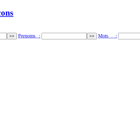
cons
Prenoms :
Mots :