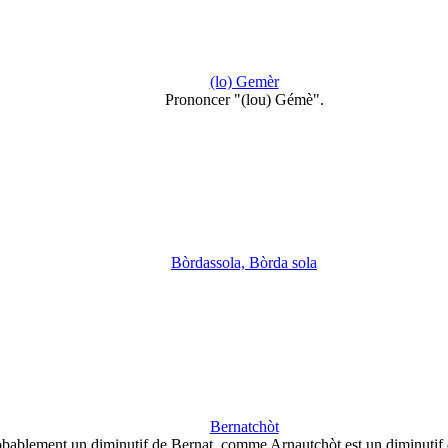
(lo) Gemèr
Prononcer "(lou) Gémè".
Bòrdassola, Bòrda sola
Bernatchòt
bablement un diminutif de Bernat, comme Arnautchòt est un diminutif