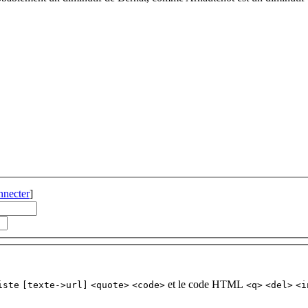
nnecter
]
et le code HTML
iste
[texte->url]
<quote>
<code>
<q>
<del>
<i