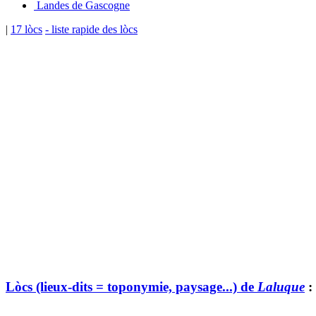
Landes de Gascogne
|
17 lòcs
- liste rapide des lòcs
Lòcs (lieux-dits = toponymie, paysage...) de
Laluque
: