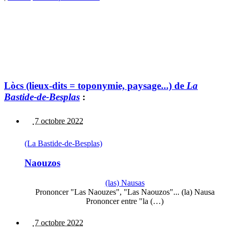
Lòcs (lieux-dits = toponymie, paysage...) de
La
Bastide-de-Besplas
:
7 octobre 2022
(La Bastide-de-Besplas)
Naouzos
(las) Nausas
Prononcer "Las Naouzes", "Las Naouzos"... (la) Nausa
Prononcer entre "la (…)
7 octobre 2022