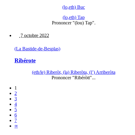
(lo,eth) Buc
(lo,eth) Tap
Prononcer "(lou) Tap".
7 octobre 2022
(La Bastide-de-Besplas)
Ribérote
(eth/le) Riberòt, (la) Riberòta, (l’) Arriberòta
Prononcer "Ribéròtt"...
1
2
3
4
5
6
7
∞