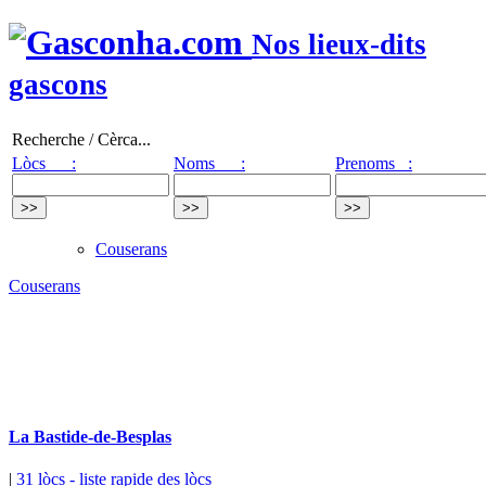
Nos lieux-dits
gascons
Recherche / Cèrca...
Lòcs :
Noms :
Prenoms :
Couserans
Couserans
La Bastide-de-Besplas
|
31 lòcs
- liste rapide des lòcs