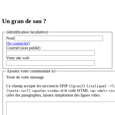
Un gran de sau ?
(identification facultative)
Nom
[
Se connecter
]
Courriel (non publié)
Votre site web
Ajoutez votre commentaire ici
Texte de votre message
Ce champ accepte les raccourcis SPIP
{{gras}}
{italique}
-*l
et le code HTML
[texte->url]
<quote>
<code>
<q>
<del>
<in
créer des paragraphes, laissez simplement des lignes vides.