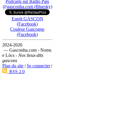
Podcasts sur Ràdio País
@gasconha.com (Bluesky)
Esprit GASCON
(Facebook)
Couleur Gascogne
(Facebook)
2024-2026
— Gasconha.com - Noms
e Lòcs -
Nos lieux-dits
gascons
Plan du site
|
Se connecter
|
RSS 2.0