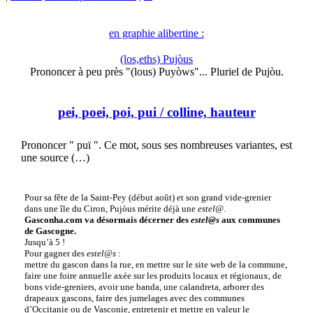
en graphie alibertine :
(los,eths) Pujòus
Prononcer à peu près "(lous) Puyòws"... Pluriel de Pujòu.
pei, poei, poi, pui
/ colline, hauteur
Prononcer " puï ". Ce mot, sous ses nombreuses variantes, est
une source (…)
Pour sa fête de la Saint-Pey (début août) et son grand vide-grenier
dans une île du Ciron, Pujòus mérite déjà une
estel@
.
Gasconha.com va désormais décerner des
estel@s
aux communes
de Gascogne.
Jusqu’à 5 !
Pour gagner des
estel@s
:
mettre du gascon dans la rue, en mettre sur le site web de la commune,
faire une foire annuelle axée sur les produits locaux et régionaux, de
bons vide-greniers, avoir une banda, une calandreta, arborer des
drapeaux gascons, faire des jumelages avec des communes
d’Occitanie ou de Vasconie, entretenir et mettre en valeur le