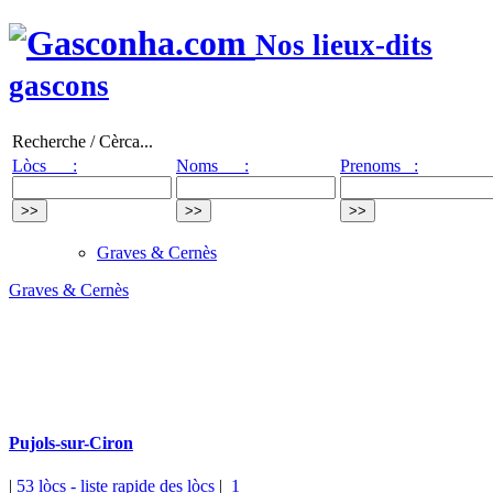
Nos lieux-dits
gascons
Recherche / Cèrca...
Lòcs :
Noms :
Prenoms :
Graves & Cernès
Graves & Cernès
Pujols-sur-Ciron
|
53 lòcs
- liste rapide des lòcs
|
1