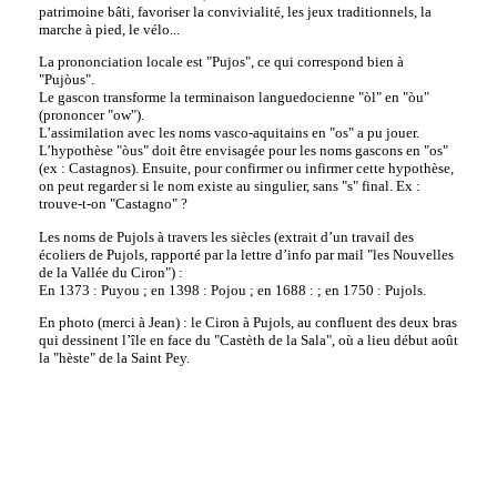
patrimoine bâti, favoriser la convivialité, les jeux traditionnels, la
marche à pied, le vélo...
La prononciation locale est "Pujos", ce qui correspond bien à
"Pujòus".
Le gascon transforme la terminaison languedocienne "òl" en "òu"
(prononcer "ow").
L’assimilation avec les noms vasco-aquitains en "os" a pu jouer.
L’hypothèse "òus" doit être envisagée pour les noms gascons en "os"
(ex : Castagnos). Ensuite, pour confirmer ou infirmer cette hypothèse,
on peut regarder si le nom existe au singulier, sans "s" final. Ex :
trouve-t-on "Castagno" ?
Les noms de Pujols à travers les siècles (extrait d’un travail des
écoliers de Pujols, rapporté par la lettre d’info par mail "les Nouvelles
de la Vallée du Ciron") :
En 1373 : Puyou ; en 1398 : Pojou ; en 1688 : ; en 1750 : Pujols.
En photo (merci à Jean) : le Ciron à Pujols, au confluent des deux bras
qui dessinent l’île en face du "Castèth de la Sala", où a lieu début août
la "hèste" de la Saint Pey.