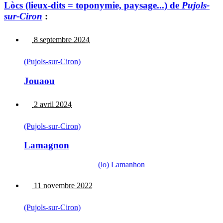
Lòcs (lieux-dits = toponymie, paysage...) de
Pujols-
sur-Ciron
:
8 septembre 2024
(Pujols-sur-Ciron)
Jouaou
2 avril 2024
(Pujols-sur-Ciron)
Lamagnon
(lo) Lamanhon
11 novembre 2022
(Pujols-sur-Ciron)