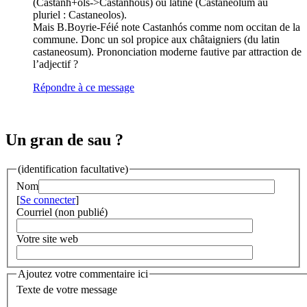
(Castanh+òls->Castanhòus) ou latine (Castaneolum au
pluriel : Castaneolos).
Mais B.Boyrie-Féié note Castanhós comme nom occitan de la
commune. Donc un sol propice aux châtaigniers (du latin
castaneosum). Prononciation moderne fautive par attraction de
l’adjectif ?
Répondre à ce message
Un gran de sau ?
(identification facultative)
Nom
[
Se connecter
]
Courriel (non publié)
Votre site web
Ajoutez votre commentaire ici
Texte de votre message