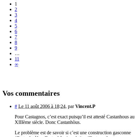
1
2
3
4
5
6
7
8
9
…
11
∞
Vos commentaires
#
Le 11 août 2006 à 18:24
,
par
Vincent.P
Pour Castagnos, c’est exact puisqu’il est attesté Castanhous au
XIIIème siècle. Donc Castanhòus.
Le problème est de savoir si c’est une construction gasconne