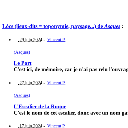
Lòcs (lieux-dits = toponymie, paysage...) de
Asques
:
29 juin 2024
-
Vincent P.
(Asques)
Le Port
C'est ici, de mémoire, car je n'ai pas relu l'ouvr
27 juin 2024
-
Vincent P.
(Asques)
L’Escalier de la Roque
C'est le nom de cet escalier, donc avec un nom g
17 juin 2024
-
Vincent P.