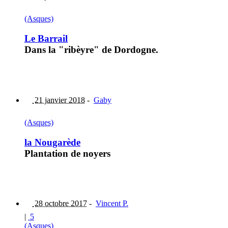
(Asques)
Le Barrail
Dans la "ribèyre" de Dordogne.
21 janvier 2018
-
Gaby
(Asques)
la Nougarède
Plantation de noyers
28 octobre 2017
-
Vincent P.
|
5
(Asques)