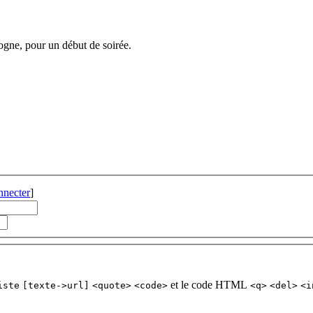
dogne, pour un début de soirée.
nnecter
]
et le code HTML
iste
[texte->url]
<quote>
<code>
<q>
<del>
<i