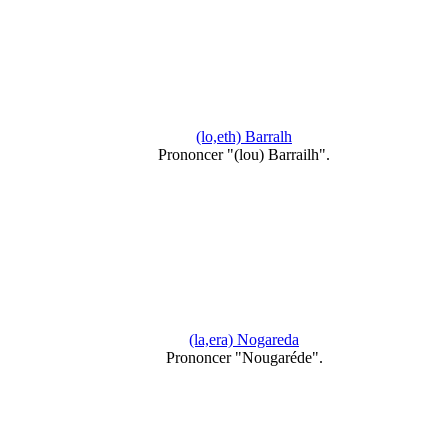
(lo,eth) Barralh
Prononcer "(lou) Barrailh".
(la,era) Nogareda
Prononcer "Nougaréde".