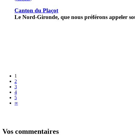
Canton du Plaçot
Le Nord-Gironde, que nous préférons appeler sou
1
2
3
4
5
∞
Vos commentaires