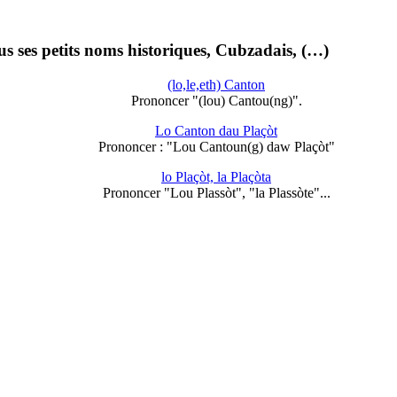
s ses petits noms historiques, Cubzadais, (…)
(lo,le,eth) Canton
Prononcer "(lou) Cantou(ng)".
Lo Canton dau Plaçòt
Prononcer : "Lou Cantoun(g) daw Plaçòt"
lo Plaçòt, la Plaçòta
Prononcer "Lou Plassòt", "la Plassòte"...