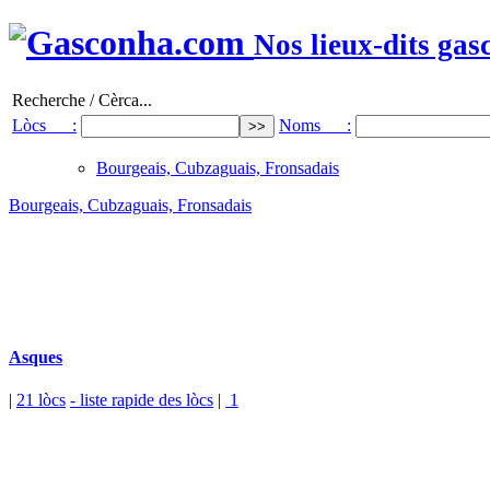
Nos lieux-dits gas
Recherche / Cèrca...
Lòcs :
Noms :
Bourgeais, Cubzaguais, Fronsadais
Bourgeais, Cubzaguais, Fronsadais
Asques
|
21 lòcs
- liste rapide des lòcs
|
1