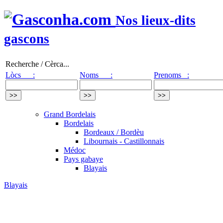
Nos lieux-dits
gascons
Recherche / Cèrca...
Lòcs :
Noms :
Prenoms :
Grand Bordelais
Bordelais
Bordeaux / Bordèu
Libournais - Castillonnais
Médoc
Pays gabaye
Blayais
Blayais