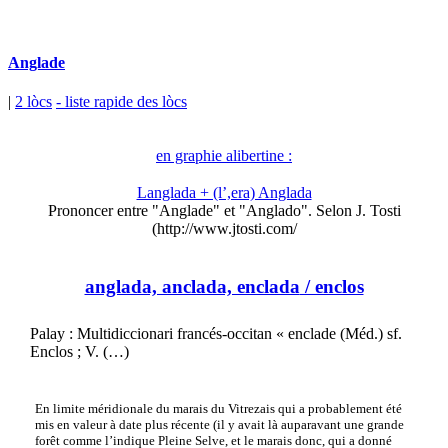
Anglade
|
2 lòcs
- liste rapide des lòcs
en graphie alibertine :
Langlada + (l’,era) Anglada
Prononcer entre "Anglade" et "Anglado". Selon J. Tosti
(http://www.jtosti.com/
anglada, anclada, enclada
/ enclos
Palay : Multidiccionari francés-occitan « enclade (Méd.) sf.
Enclos ; V. (…)
En limite méridionale du marais du Vitrezais qui a probablement été
mis en valeur à date plus récente (il y avait là auparavant une grande
forêt comme l’indique Pleine Selve, et le marais donc, qui a donné