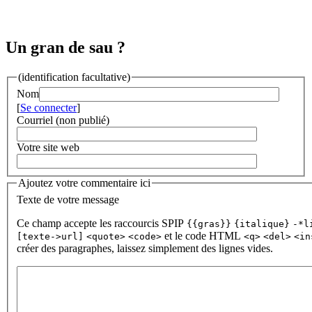
Un gran de sau ?
(identification facultative)
Nom
[
Se connecter
]
Courriel (non publié)
Votre site web
Ajoutez votre commentaire ici
Texte de votre message
Ce champ accepte les raccourcis SPIP
{{gras}}
{italique}
-*l
et le code HTML
[texte->url]
<quote>
<code>
<q>
<del>
<in
créer des paragraphes, laissez simplement des lignes vides.