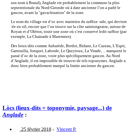
son nom à Braud), Anglade est probablement la commune la plus
septentrionale du Nord-Gironde où à date ancienne l’on a parlé le
gascon, avant la "gavachisation" de la zone.
Le nom du village est d’oc avec maintien du suffixe -ade, qui devient
-ée en oïl, encore que l’on trouve sur la côte saintongeaise, autour de
Royan et d’Oléron, toute une zone où s’est conservé ledit suffixe (par
exemple, La Chainade à Maremnes).
Des lieux-dits comme Aubarède, Berdot, Bidane, Le Cazeau, L’Espit,
Garrouilla, Jonquet, Laborde, Le Queyroux, La Virade, ... marquent le
passé d’oc de la zone, voire plus spécifiquement gascon. Au Nord
d’Anglade, il est impossible de trouver de tels toponymes. Anglade a
donc bien probablement marqué la limite ancienne du gascon.
Lòcs (lieux-dits = toponymie, paysage...) de
Anglade
:
25 février 2018
-
Vincent P.