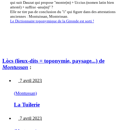
qui suit Dauzat qui propose "monte(m) + Uccius (nomen latin bien
attesté) + suffixe -anu(m)" ?
Elle ne tire pas de conclusion du "i" qui figure dans des attestations
anciennes : Montuissan, Monteissan.
Le Dictionnaire toponymique de la Gironde est sorti !
Lòcs (lieux-dits = toponymie, paysage...) de
Montussan
:
7 avril 2023
(Montussan)
La Tuilerie
7 avril 2023