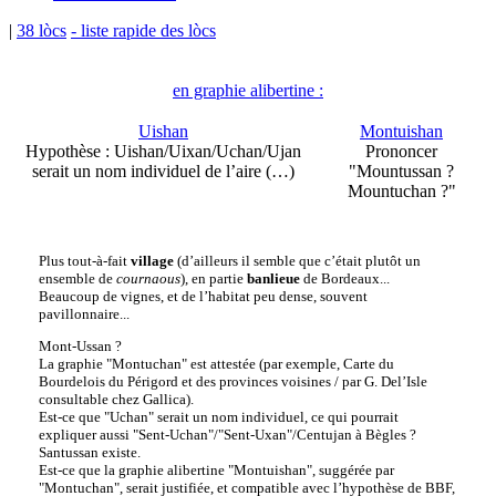
|
38 lòcs
- liste rapide des lòcs
en graphie alibertine :
Uishan
Montuishan
Hypothèse : Uishan/Uixan/Uchan/Ujan
Prononcer
serait un nom individuel de l’aire (…)
"Mountussan ?
Mountuchan ?"
Plus tout-à-fait
village
(d’ailleurs il semble que c’était plutôt un
ensemble de
cournaous
), en partie
banlieue
de Bordeaux...
Beaucoup de vignes, et de l’habitat peu dense, souvent
pavillonnaire...
Mont-Ussan ?
La graphie "Montuchan" est attestée (par exemple, Carte du
Bourdelois du Périgord et des provinces voisines / par G. Del’Isle
consultable chez Gallica).
Est-ce que "Uchan" serait un nom individuel, ce qui pourrait
expliquer aussi "Sent-Uchan"/"Sent-Uxan"/Centujan à Bègles ?
Santussan existe.
Est-ce que la graphie alibertine "Montuishan", suggérée par
"Montuchan", serait justifiée, et compatible avec l’hypothèse de BBF,