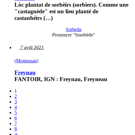
Lòc plantat de sorbèirs (sorbiers). Comme une
"castagnéde" est un lieu planté de
castanhèirs (…)
Sorbeda
Prononcer "Sourbéde"
7 avril 2023
(Montussan)
Freynau
FANTOIR, IGN : Freynau, Freyneau
1
2
3
4
5
6
7
8
∞