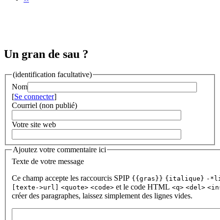
Un gran de sau ?
(identification facultative)
Nom
[
Se connecter
]
Courriel (non publié)
Votre site web
Ajoutez votre commentaire ici
Texte de votre message
Ce champ accepte les raccourcis SPIP
{{gras}}
{italique}
-*l
et le code HTML
[texte->url]
<quote>
<code>
<q>
<del>
<in
créer des paragraphes, laissez simplement des lignes vides.