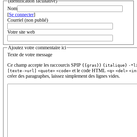
(identification facultative)
Nom
[
Se connecter
]
Courriel (non publié)
Votre site web
Ajoutez votre commentaire ici
Texte de votre message
Ce champ accepte les raccourcis SPIP
{{gras}}
{italique}
-*l
et le code HTML
[texte->url]
<quote>
<code>
<q>
<del>
<in
créer des paragraphes, laissez simplement des lignes vides.