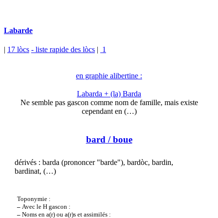
Labarde
|
17 lòcs
- liste rapide des lòcs
|
1
en graphie alibertine :
Labarda + (la) Barda
Ne semble pas gascon comme nom de famille, mais existe
cependant en (…)
bard
/ boue
dérivés : barda (prononcer "barde"), bardòc, bardin,
bardinat, (…)
Toponymie :
–
Avec le H gascon :
–
Noms en a(r) ou a(r)s et assimilés :