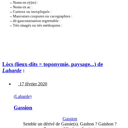
–
Noms en eÿ(re) :
–
Noms en ac :
–
Curieux ou inexpliqués :
–
Mauvaises coupures ou cacographies :
–
dé-gasconnisation regrettable :
–
Très imagés ou très médoquins :
Lòcs (lieux-dits = toponymie, paysage...) de
Labarde
:
17 février 2020
(Labarde)
Gassion
Gassion
Semble un dérivé de Gassie(s). Gashon ? Gaishon ?