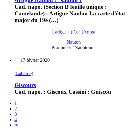
Artigue Naulon ? Nauton ?
Cad. napo. (Section B feuille unique :
Cantelaude) : Artigue Naulon La carte d'état
major du 19e (…)
Lartiga + (l’,er’)Artiga
Nauton
Prononcer "Naoutoun"
17 février 2020
(Labarde)
Giscours
Cad. napo. : Giscoux Cassini : Guiscou
1
2
3
4
∞