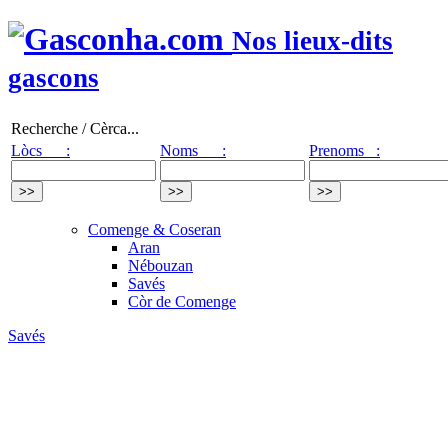
Nos lieux-dits
gascons
Recherche / Cèrca...
Lòcs :
Noms :
Prenoms :
Comenge & Coseran
Aran
Nébouzan
Savés
Còr de Comenge
Savés