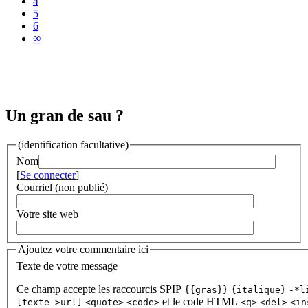
4
5
6
∞
Un gran de sau ?
(identification facultative)
Nom
[
Se connecter
]
Courriel (non publié)
Votre site web
Ajoutez votre commentaire ici
Texte de votre message
Ce champ accepte les raccourcis SPIP
{{gras}}
{italique}
-*l
et le code HTML
[texte->url]
<quote>
<code>
<q>
<del>
<in