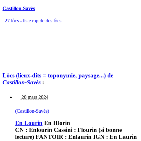
Castillon-Savès
|
27 lòcs
- liste rapide des lòcs
Lòcs (lieux-dits = toponymie, paysage...) de
Castillon-Savès
:
20 mars 2024
(Castillon-Savès)
En Lourin
En Hlorin
CN : Enlourin Cassini : Flourin (si bonne
lecture) FANTOIR : Enlaurin IGN : En Laurin