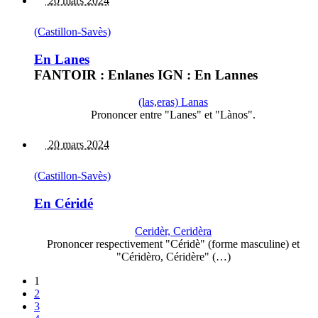
20 mars 2024
(Castillon-Savès)
En Lanes
FANTOIR : Enlanes IGN : En Lannes
(las,eras) Lanas
Prononcer entre "Lanes" et "Lànos".
20 mars 2024
(Castillon-Savès)
En Céridé
Ceridèr, Ceridèra
Prononcer respectivement "Céridè" (forme masculine) et
"Céridèro, Céridère" (…)
1
2
3