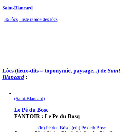
Saint-Blancard
|
36 lòcs
- liste rapide des lòcs
Lòcs (lieux-dits = toponymie, paysage...) de
Saint-
Blancard
:
(Saint-Blancard)
Le Pé du Bosc
FANTOIR : Le Pe du Bosq
(lo) Pè deu Bòsc, (eth) Pè deth Bòsc