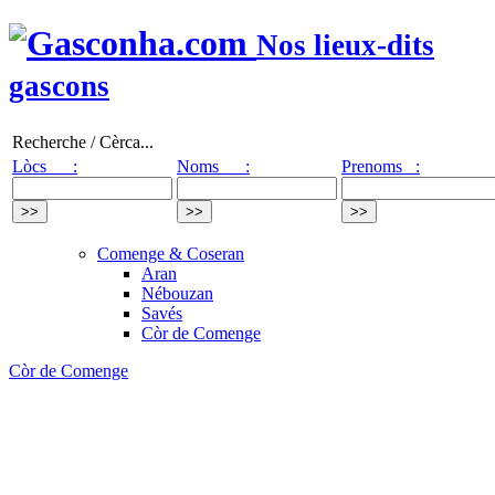
Nos lieux-dits
gascons
Recherche / Cèrca...
Lòcs :
Noms :
Prenoms :
Comenge & Coseran
Aran
Nébouzan
Savés
Còr de Comenge
Còr de Comenge