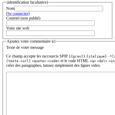
(identification facultative)
Nom
[
Se connecter
]
Courriel (non publié)
Votre site web
Ajoutez votre commentaire ici
Texte de votre message
Ce champ accepte les raccourcis SPIP
{{gras}}
{italique}
-*l
et le code HTML
[texte->url]
<quote>
<code>
<q>
<del>
<in
créer des paragraphes, laissez simplement des lignes vides.