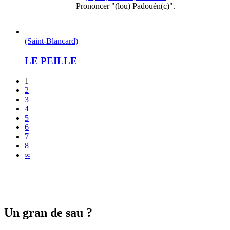
Prononcer "(lou) Padouén(c)".
(Saint-Blancard)
LE PEILLE
1
2
3
4
5
6
7
8
∞
Un gran de sau ?