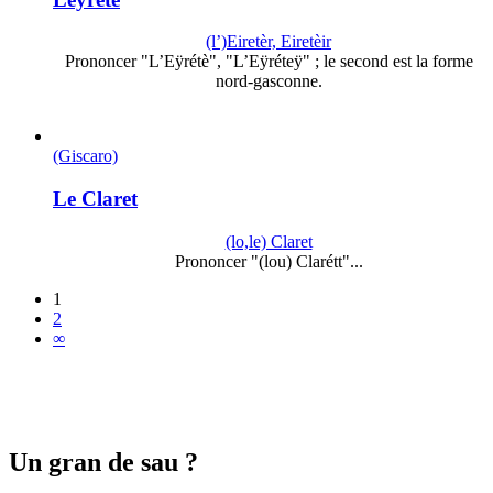
(l’)Eiretèr, Eiretèir
Prononcer "L’Eÿrétè", "L’Eÿréteÿ" ; le second est la forme
nord-gasconne.
(Giscaro)
Le Claret
(lo,le) Claret
Prononcer "(lou) Clarétt"...
1
2
∞
Un gran de sau ?