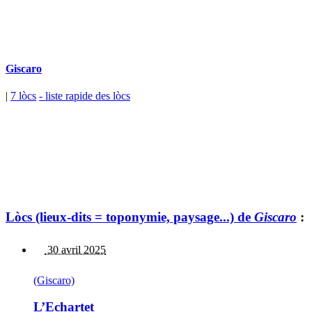
Giscaro
|
7 lòcs
- liste rapide des lòcs
Lòcs (lieux-dits = toponymie, paysage...) de
Giscaro
:
30 avril 2025
(Giscaro)
L’Echartet