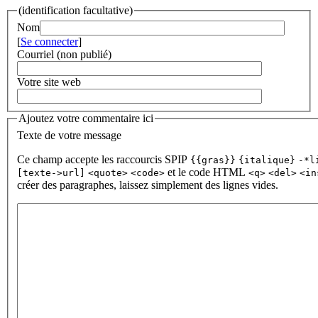
(identification facultative)
Nom
[
Se connecter
]
Courriel (non publié)
Votre site web
Ajoutez votre commentaire ici
Texte de votre message
Ce champ accepte les raccourcis SPIP
{{gras}}
{italique}
-*l
et le code HTML
[texte->url]
<quote>
<code>
<q>
<del>
<in
créer des paragraphes, laissez simplement des lignes vides.