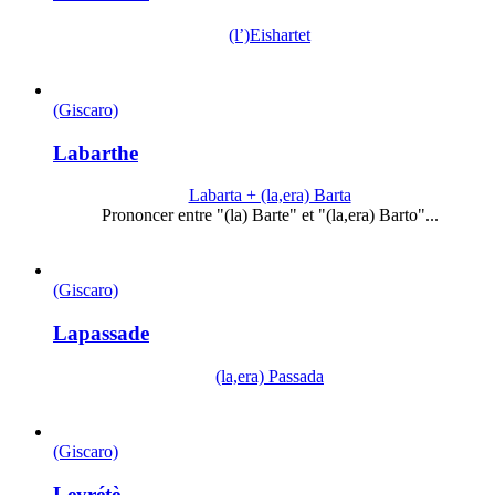
(l’)Eishartet
(Giscaro)
Labarthe
Labarta + (la,era) Barta
Prononcer entre "(la) Barte" et "(la,era) Barto"...
(Giscaro)
Lapassade
(la,era) Passada
(Giscaro)
Leyrétè