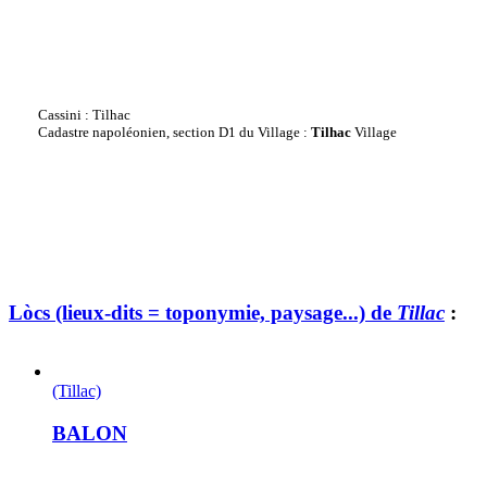
Cassini : Tilhac
Cadastre napoléonien, section D1 du Village :
Tilhac
Village
Lòcs (lieux-dits = toponymie, paysage...) de
Tillac
:
(Tillac)
BALON