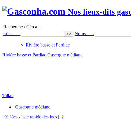
Nos lieux-dits gas
Recherche / Cèrca...
Lòcs :
Noms :
Rivière basse et Pardiac
Rivière basse et Pardiac
Gascogne médiane
Tillac
Gascogne médiane
|
91 lòcs
- liste rapide des lòcs
|
2