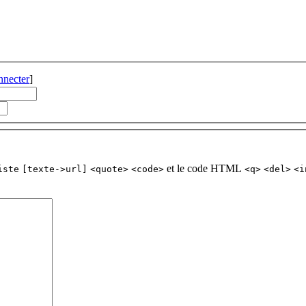
nnecter
]
et le code HTML
iste
[texte->url]
<quote>
<code>
<q>
<del>
<i