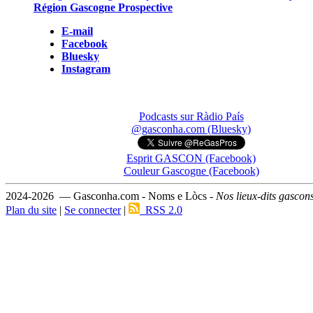
Région Gascogne Prospective
E-mail
Facebook
Bluesky
Instagram
Podcasts sur Ràdio País
@gasconha.com (Bluesky)
Esprit GASCON (Facebook)
Couleur Gascogne (Facebook)
2024-2026 — Gasconha.com - Noms e Lòcs -
Nos lieux-dits gascon
Plan du site
|
Se connecter
|
RSS 2.0