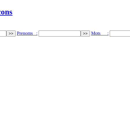
cons
Prenoms :
Mots :