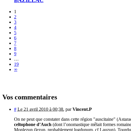
BAZILLAC
1
2
3
4
5
6
7
8
9
…
19
∞
Vos commentaires
#
Le 21 avril 2010 à 00:38
,
par
Vincent.P
On ne peut que constater dans cette région "auscitaine" (Astarac
celtophone d’Auch
(dont l’onomastique mêlait formes romaines,
Monlezun (lezun, probablement lugdunum, cf Lauzun), Tourdun