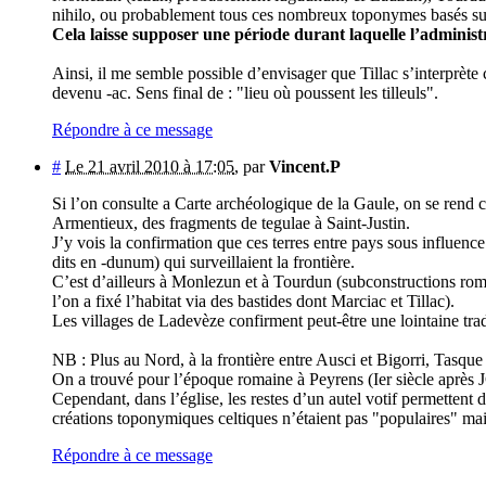
nihilo, ou probablement tous ces nombreux toponymes basés su
Cela laisse supposer une période durant laquelle l’administr
Ainsi, il me semble possible d’envisager que Tillac s’interprète c
devenu -ac. Sens final de : "lieu où poussent les tilleuls".
Répondre à ce message
#
Le 21 avril 2010 à 17:05
,
par
Vincent.P
Si l’on consulte a Carte archéologique de la Gaule, on se rend 
Armentieux, des fragments de tegulae à Saint-Justin.
J’y vois la confirmation que ces terres entre pays sous influenc
dits en -dunum) qui surveillaient la frontière.
C’est d’ailleurs à Monlezun et à Tourdun (subconstructions rom
l’on a fixé l’habitat via des bastides dont Marciac et Tillac).
Les villages de Ladevèze confirment peut-être une lointaine trad
NB : Plus au Nord, à la frontière entre Ausci et Bigorri, Tasque é
On a trouvé pour l’époque romaine à Peyrens (Ier siècle apr
Cependant, dans l’église, les restes d’un autel votif permette
créations toponymiques celtiques n’étaient pas "populaires" mais
Répondre à ce message