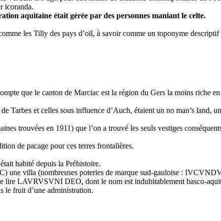
r icoranda.
ation aquitaine était gérée par des personnes maniant le celte.
omme les Tilly des pays d’oïl, à savoir comme un toponyme descriptif celto-
compte que le canton de Marciac est la région du Gers la moins riche en 
e de Tarbes et celles sous influence d’Auch, étaient un no man’s land, u
aines trouvées en 1911) que l’on a trouvé les seuls vestiges conséquen
ition de pacage pour ces terres frontalières.
tait habité depuis la Préhistoire.
ès JC) une villa (nombreuses poteries de marque sud-gauloise : IVC
nt de lire LAVRVSVNI DEO, dont le nom est indubitablement basco-aquita
 le fruit d’une administration.