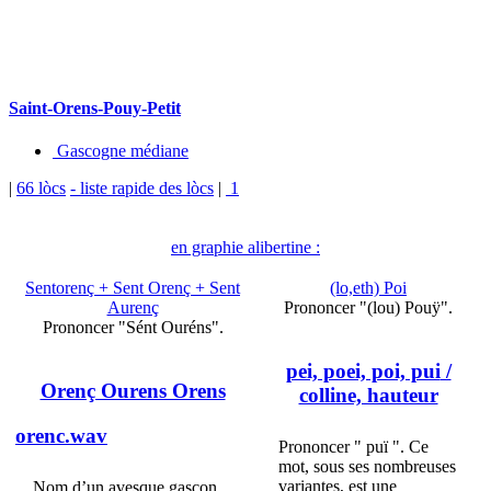
Saint-Orens-Pouy-Petit
Gascogne médiane
|
66 lòcs
- liste rapide des lòcs
|
1
en graphie alibertine :
Sentorenç + Sent Orenç + Sent
(lo,eth) Poi
Aurenç
Prononcer "(lou) Pouÿ".
Prononcer "Sént Ouréns".
pei, poei, poi, pui
/
Orenç Ourens Orens
colline, hauteur
orenc.wav
Prononcer " puï ". Ce
mot, sous ses nombreuses
variantes, est une
Nom d’un avesque gascon,