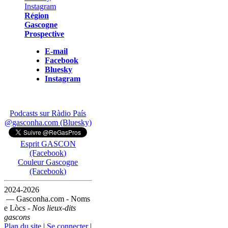
Région
Gascogne
Prospective
E-mail
Facebook
Bluesky
Instagram
Podcasts sur Ràdio País
@gasconha.com (Bluesky)
Esprit GASCON
(Facebook)
Couleur Gascogne
(Facebook)
2024-2026
— Gasconha.com - Noms
e Lòcs -
Nos lieux-dits
gascons
Plan du site
|
Se connecter
|