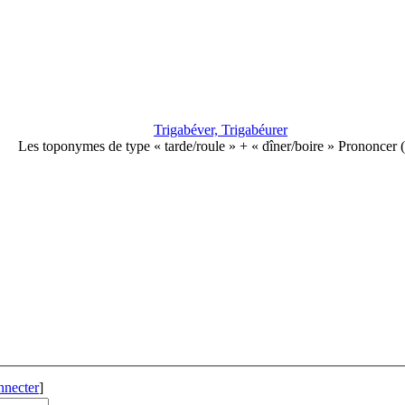
Trigabéver, Trigabéurer
Les toponymes de type « tarde/roule » + « dîner/boire » Prononcer
nnecter
]