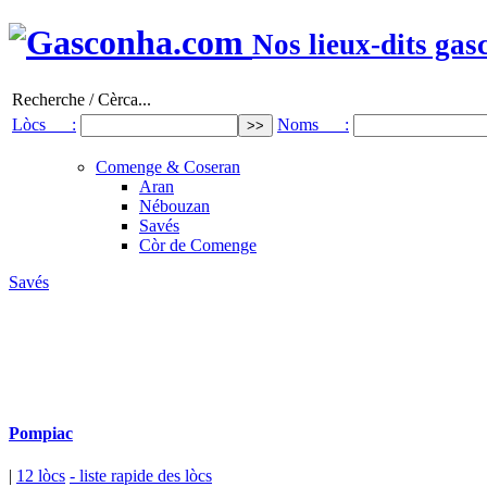
Nos lieux-dits gas
Recherche / Cèrca...
Lòcs :
Noms :
Comenge & Coseran
Aran
Nébouzan
Savés
Còr de Comenge
Savés
Pompiac
|
12 lòcs
- liste rapide des lòcs