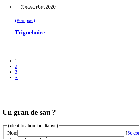
7 novembre 2020
(Pompiac)
Trigueboire
1
2
3
∞
Un gran de sau ?
(identification facultative)
Nom
[
Se co