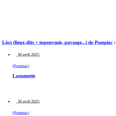
Lòcs (lieux-dits = toponymie, paysage...) de
Pompiac
:
30 avril 2025
(Pompiac)
Laoumette
30 avril 2025
(Pompiac)