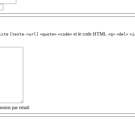
et le code HTML
iste
[texte->url]
<quote>
<code>
<q>
<del>
<i
ssion par email