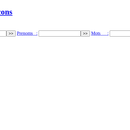
cons
Prenoms :
Mots :