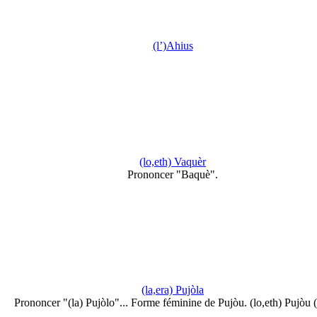
(l’)Ahius
(lo,eth) Vaquèr
Prononcer "Baquè".
(la,era) Pujòla
Prononcer "(la) Pujòlo"... Forme féminine de Pujòu. (lo,eth) Pujòu