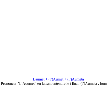
Laumet + (l’)Aumet + (l’)Aumeta
Prononcer "L’Aoumét" en faisant entendre le t final. (l’)Aumeta : for