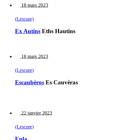
18 mars 2023
(Lescure)
Ex Autins
Eths Hautins
18 mars 2023
(Lescure)
Escaubèros
Es Cauvèras
22 janvier 2023
(Lescure)
Epla