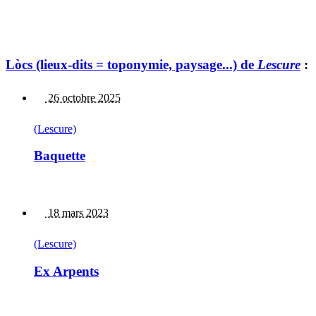
Lòcs (lieux-dits = toponymie, paysage...) de
Lescure
:
26 octobre 2025
(Lescure)
Baquette
18 mars 2023
(Lescure)
Ex Arpents