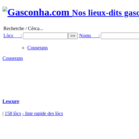
Nos lieux-dits gas
Recherche / Cèrca...
Lòcs :
Noms :
Couserans
Couserans
Lescure
|
158 lòcs
- liste rapide des lòcs