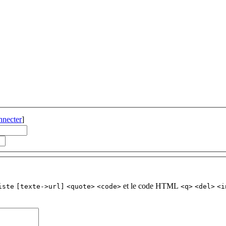
nnecter
]
et le code HTML
iste
[texte->url]
<quote>
<code>
<q>
<del>
<i