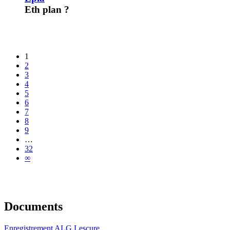
Eth plan ?
1
2
3
4
5
6
7
8
9
…
32
∞
Documents
Enregistrement ALG Lescure