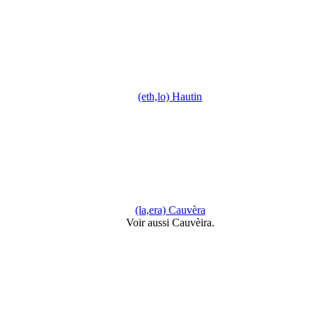
(eth,lo) Hautin
(la,era) Cauvèra
Voir aussi Cauvèira.