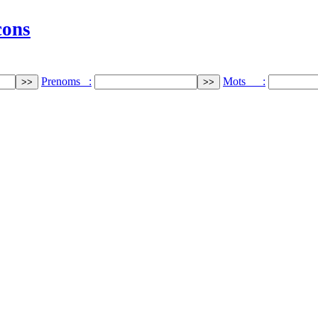
cons
Prenoms :
Mots :