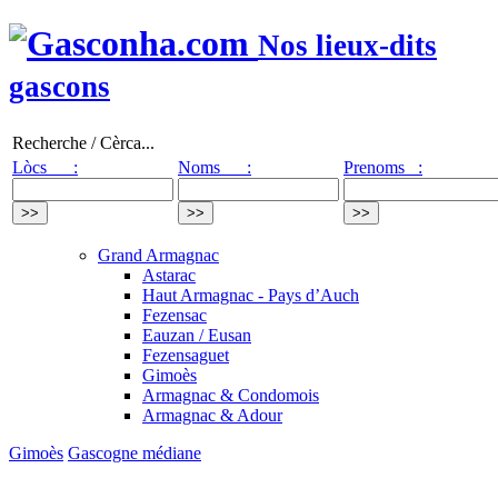
Nos lieux-dits
gascons
Recherche / Cèrca...
Lòcs :
Noms :
Prenoms :
Grand Armagnac
Astarac
Haut Armagnac - Pays d’Auch
Fezensac
Eauzan / Eusan
Fezensaguet
Gimoès
Armagnac & Condomois
Armagnac & Adour
Gimoès
Gascogne médiane