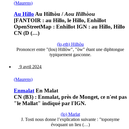
(Maurens)
Au Hillo
Au Hilhòu
/
Aou Hilhòou
[FANTOIR : au Hillo, le Hillo, Enhillot
OpenStreetMap : Enhillot IGN : au Hillo, Hillo
CN (D (…)
(lo,eth) Hilhòu
Prononcer entre "(lou) Hillòw", "òw" étant une diphtongue
typiquement gasconne.
9 avril 2024
(Maurens)
Enmalat
En Malat
CN (B3) : Enmalat, près de Monget, ce n'est pas
"le Mallat" indiqué par l'IGN.
(lo) Marlat
J. Tosti nous donne l’explication suivante : "toponyme
évoquant un lieu (…)