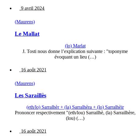
9 avril 2024
(Maurens)
Le Mallat
(lo) Marlat
J. Tosti nous donne l’explication suivante : "toponyme
évoquant un lieu (…)
16 août 2021
(Maurens)
Les Saraillès
(eth/lo) Sarralhèr + (la) Sarralhèra + (lo) Sarralhèir
Prononcer respectivement "(eth/lou) Sarrailhè, (la) Sarrailhère,
(lou) (…)
16 août 2021