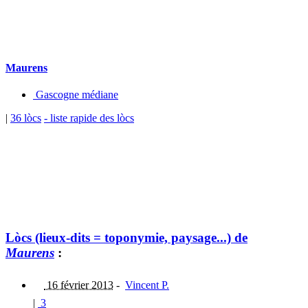
Maurens
Gascogne médiane
|
36 lòcs
- liste rapide des lòcs
Lòcs (lieux-dits = toponymie, paysage...) de
Maurens
:
16 février 2013
-
Vincent P.
|
3