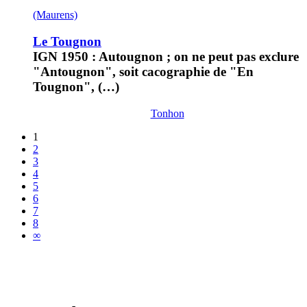
(Maurens)
Le Tougnon
IGN 1950 : Autougnon ; on ne peut pas exclure
"Antougnon", soit cacographie de "En
Tougnon", (…)
Tonhon
1
2
3
4
5
6
7
8
∞