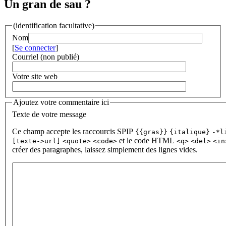
Un gran de sau ?
(identification facultative)
Nom
[
Se connecter
]
Courriel (non publié)
Votre site web
Ajoutez votre commentaire ici
Texte de votre message
Ce champ accepte les raccourcis SPIP
{{gras}}
{italique}
-*l
et le code HTML
[texte->url]
<quote>
<code>
<q>
<del>
<in
créer des paragraphes, laissez simplement des lignes vides.