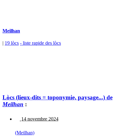
Meilhan
|
19 lòcs
- liste rapide des lòcs
Lòcs (lieux-dits = toponymie, paysage...) de
Meilhan
:
14 novembre 2024
(Meilhan)