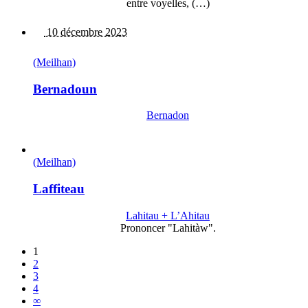
entre voyelles, (…)
10 décembre 2023
(Meilhan)
Bernadoun
Bernadon
(Meilhan)
Laffiteau
Lahitau + L’Ahitau
Prononcer "Lahitàw".
1
2
3
4
∞