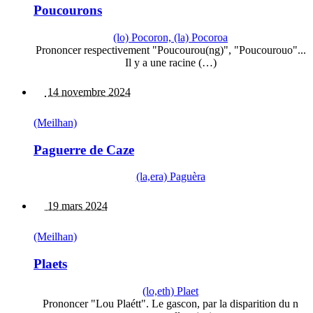
Poucourons
(lo) Pocoron, (la) Pocoroa
Prononcer respectivement "Poucourou(ng)", "Poucourouo"...
Il y a une racine (…)
14 novembre 2024
(Meilhan)
Paguerre de Caze
(la,era) Paguèra
19 mars 2024
(Meilhan)
Plaets
(lo,eth) Plaet
Prononcer "Lou Plaétt". Le gascon, par la disparition du n