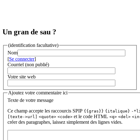
Un gran de sau ?
(identification facultative)
Nom
[
Se connecter
]
Courriel (non publié)
Votre site web
Ajoutez votre commentaire ici
Texte de votre message
Ce champ accepte les raccourcis SPIP
{{gras}}
{italique}
-*l
et le code HTML
[texte->url]
<quote>
<code>
<q>
<del>
<in
créer des paragraphes, laissez simplement des lignes vides.