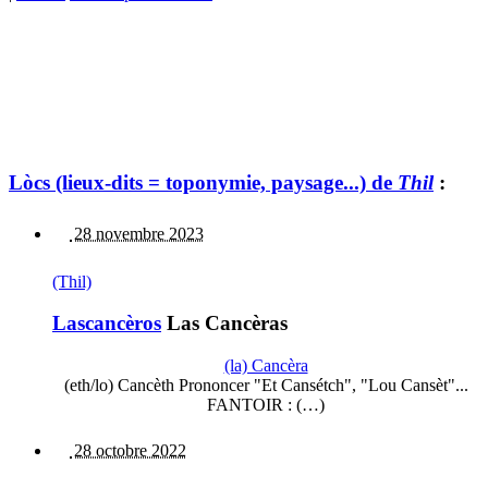
Lòcs (lieux-dits = toponymie, paysage...) de
Thil
:
28 novembre 2023
(Thil)
Lascancèros
Las Cancèras
(la) Cancèra
(eth/lo) Cancèth Prononcer "Et Cansétch", "Lou Cansèt"...
FANTOIR : (…)
28 octobre 2022