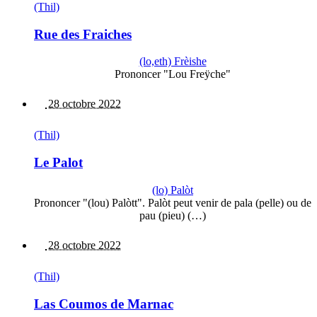
(Thil)
Rue des Fraiches
(lo,eth) Frèishe
Prononcer "Lou Freÿche"
28 octobre 2022
(Thil)
Le Palot
(lo) Palòt
Prononcer "(lou) Palòtt". Palòt peut venir de pala (pelle) ou de
pau (pieu) (…)
28 octobre 2022
(Thil)
Las Coumos de Marnac