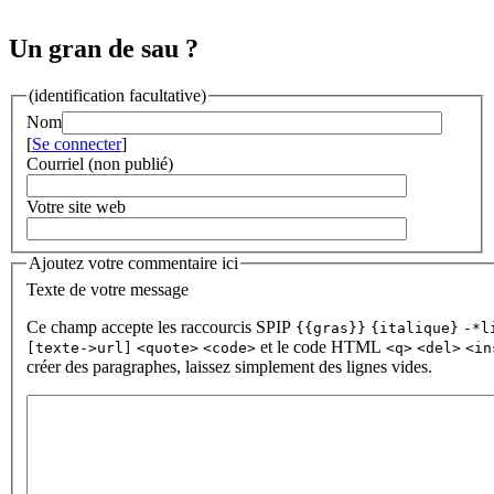
Un gran de sau ?
(identification facultative)
Nom
[
Se connecter
]
Courriel (non publié)
Votre site web
Ajoutez votre commentaire ici
Texte de votre message
Ce champ accepte les raccourcis SPIP
{{gras}}
{italique}
-*l
et le code HTML
[texte->url]
<quote>
<code>
<q>
<del>
<in
créer des paragraphes, laissez simplement des lignes vides.