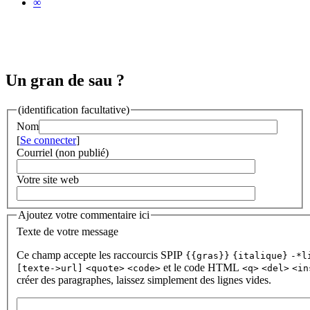
∞
Un gran de sau ?
(identification facultative)
Nom
[
Se connecter
]
Courriel (non publié)
Votre site web
Ajoutez votre commentaire ici
Texte de votre message
Ce champ accepte les raccourcis SPIP
{{gras}}
{italique}
-*l
et le code HTML
[texte->url]
<quote>
<code>
<q>
<del>
<in
créer des paragraphes, laissez simplement des lignes vides.