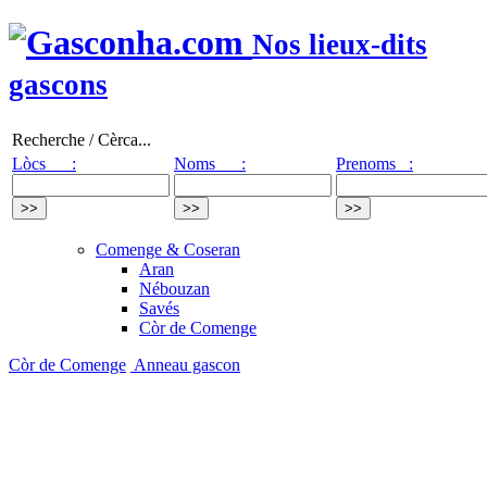
Nos lieux-dits
gascons
Recherche / Cèrca...
Lòcs :
Noms :
Prenoms :
Comenge & Coseran
Aran
Nébouzan
Savés
Còr de Comenge
Còr de Comenge
Anneau gascon