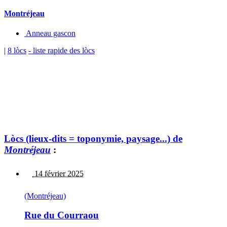
Montréjeau
Anneau gascon
|
8 lòcs
- liste rapide des lòcs
Lòcs (lieux-dits = toponymie, paysage...) de
Montréjeau
:
14 février 2025
(Montréjeau)
Rue du Courraou