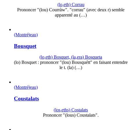
(lo,eth) Corrau
Prononcer "(lou) Courràw". "corrau" (avec deux r) semble
apparenté au (…)
(Montréjeau)
Bousquet
(lo,eth) Bosquet, (la,era) Bosqueta
(lo) Bosquet : prononcer "(lou) Bousquétt" en faisant entendre
le t. (la) (…)
(Montréjeau)
Coustalats
(los,eths) Costalats
Prononcer "(lous) Coustalats".