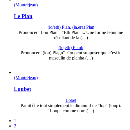
(Montréjeau)
Le Plan
(lo/eth) Plan, (la,era) Plan
Prononcer "Lou Plan", "Eth Plan"... Une forme féminine
résultant de la (…)
(lo,eth) Planh
Prononcer "(lou) Plagn". On peut supposer que c’est le
masculin de planha (…)
(Montréjeau)
Loubet
Lobet
Parait être tout simplement le diminutif de "lop" (loup).
"Loup" comme nom (…)
1
2