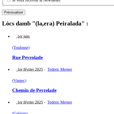
Je veux recevoir la Newsletter
Lòcs damb "(la,era) Peiralada" :
1er juin
(Toulouse)
Rue Peyrolade
1er février 2025
-
Tederic Merger
(Vignec)
Chemin de Peyrelade
1er février 2025
-
Tederic Merger
(Grézian)