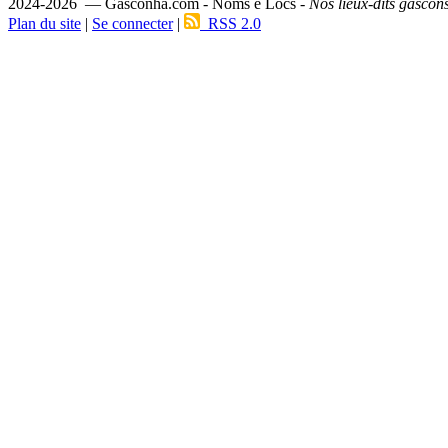
2024-2026 — Gasconha.com - Noms e Lòcs -
Nos lieux-dits gascon
Plan du site
|
Se connecter
|
RSS 2.0