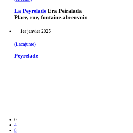
La Peyrelade
Era Peiralada
Place, rue, fontaine-abreuvoir.
1er janvier 2025
(Lacajunte)
Peyrelade
0
4
8