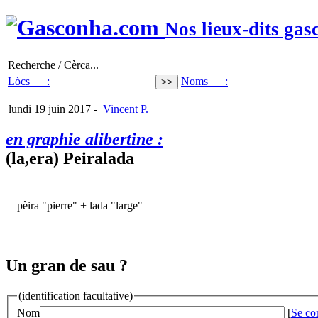
Nos lieux-dits gas
Recherche / Cèrca...
Lòcs :
Noms :
lundi 19 juin 2017
-
Vincent P.
en graphie alibertine :
(la,era) Peiralada
pèira "pierre" + lada "large"
Un gran de sau ?
(identification facultative)
Nom
[
Se co