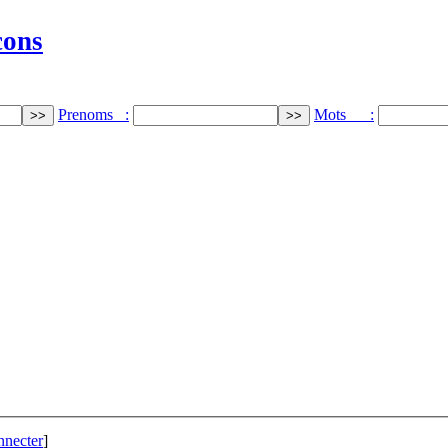
cons
Prenoms :
Mots :
nnecter
]