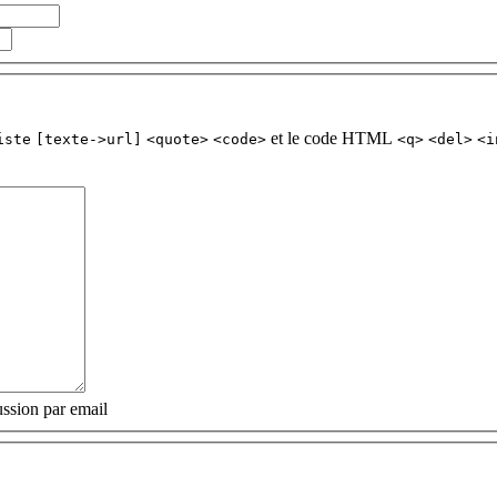
et le code HTML
iste
[texte->url]
<quote>
<code>
<q>
<del>
<i
ssion par email