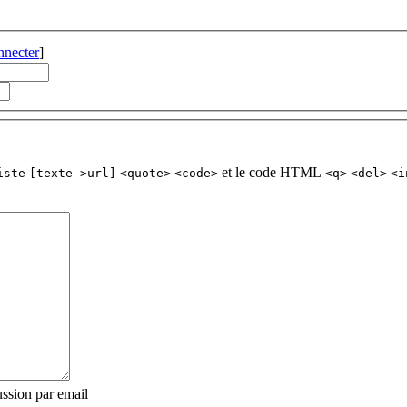
nnecter
]
et le code HTML
iste
[texte->url]
<quote>
<code>
<q>
<del>
<i
ssion par email