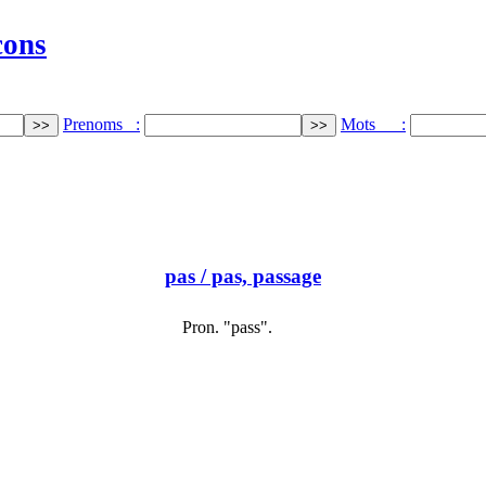
cons
Prenoms :
Mots :
pas
/ pas, passage
Pron. "pass".