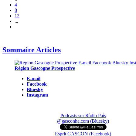
4
8
12
...
Sommaire Articles
Région Gascogne Prospective
E-mail
Facebook
Bluesky
Instagram
Podcasts sur Ràdio País
@gasconha.com (Bluesky)
Esprit GASCON (Facebook)