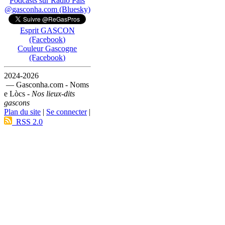
Podcasts sur Ràdio País
@gasconha.com (Bluesky)
Esprit GASCON
(Facebook)
Couleur Gascogne
(Facebook)
2024-2026
— Gasconha.com - Noms
e Lòcs -
Nos lieux-dits
gascons
Plan du site
|
Se connecter
|
RSS 2.0