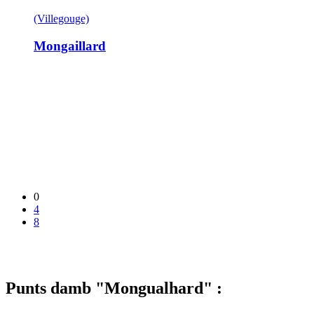
(Villegouge)
Mongaillard
0
4
8
Punts damb "Mongualhard" :