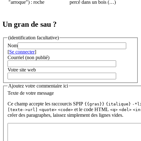
"arroque") : roche
percé dans un bois (…)
Un gran de sau ?
(identification facultative)
Nom
[
Se connecter
]
Courriel (non publié)
Votre site web
Ajoutez votre commentaire ici
Texte de votre message
Ce champ accepte les raccourcis SPIP
{{gras}}
{italique}
-*l
et le code HTML
[texte->url]
<quote>
<code>
<q>
<del>
<in
créer des paragraphes, laissez simplement des lignes vides.