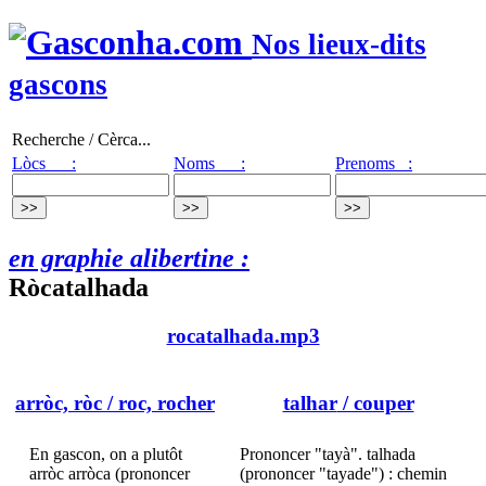
Nos lieux-dits
gascons
Recherche / Cèrca...
Lòcs :
Noms :
Prenoms :
en graphie alibertine :
Ròcatalhada
rocatalhada.mp3
arròc, ròc
/ roc, rocher
talhar
/ couper
En gascon, on a plutôt
Prononcer "tayà". talhada
arròc arròca (prononcer
(prononcer "tayade") : chemin