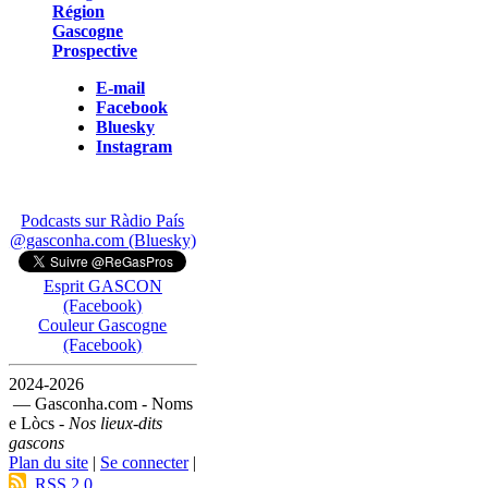
Région
Gascogne
Prospective
E-mail
Facebook
Bluesky
Instagram
Podcasts sur Ràdio País
@gasconha.com (Bluesky)
Esprit GASCON
(Facebook)
Couleur Gascogne
(Facebook)
2024-2026
— Gasconha.com - Noms
e Lòcs -
Nos lieux-dits
gascons
Plan du site
|
Se connecter
|
RSS 2.0