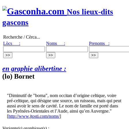
Nos lieux-dits
gascons
Recherche / Cèrca...
Lòcs :
Noms :
Prenoms :
en graphie alibertine :
(lo) Bornet
"Diminutif de "borna", nom occitan d’origine celtique, voire
pré-celtique, qui désigne une source, un ruisseau, mais qui peut
aussi avoir le sens de cavité. Le nom de famille est porté dans
les Pyrénées-Orientales et l’Aude, ainsi qu’en Auvergne."
[
http://www.jtosti.com/noms/
]
Variante(s) graphique(s) :