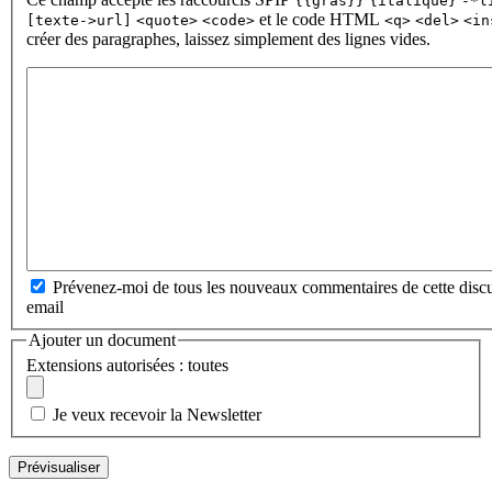
{{gras}}
{italique}
-*l
et le code HTML
[texte->url]
<quote>
<code>
<q>
<del>
<in
créer des paragraphes, laissez simplement des lignes vides.
Prévenez-moi de tous les nouveaux commentaires de cette discu
email
Ajouter un document
Extensions autorisées : toutes
Je veux recevoir la Newsletter