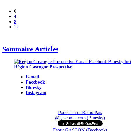
0
4
8
12
Sommaire Articles
Région Gascogne Prospective
E-mail
Facebook
Bluesky
Instagram
Podcasts sur Ràdio País
@gasconha.com (Bluesky)
Esprit GASCON (Facebook)