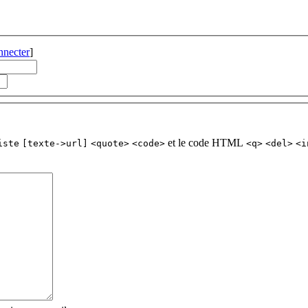
nnecter
]
et le code HTML
iste
[texte->url]
<quote>
<code>
<q>
<del>
<i