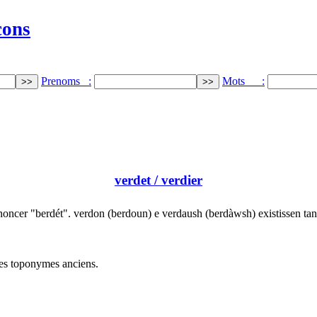
cons
Prenoms :
Mots :
verdet
/ verdier
oncer "berdét". verdon (berdoun) e verdaush (berdàwsh) existissen ta
les toponymes anciens.