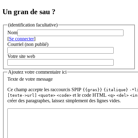
Un gran de sau ?
(identification facultative)
Nom
[
Se connecter
]
Courriel (non publié)
Votre site web
Ajoutez votre commentaire ici
Texte de votre message
Ce champ accepte les raccourcis SPIP
{{gras}}
{italique}
-*l
et le code HTML
[texte->url]
<quote>
<code>
<q>
<del>
<in
créer des paragraphes, laissez simplement des lignes vides.