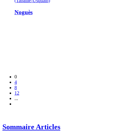
(Tabaille-Usquain)
Noguès
0
4
8
12
...
Sommaire Articles