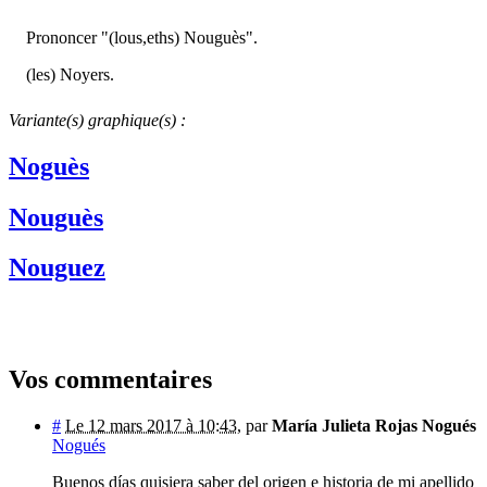
Prononcer "(lous,eths) Nouguès".
(les) Noyers.
Variante(s) graphique(s) :
Noguès
Nouguès
Nouguez
Vos commentaires
#
Le 12 mars 2017 à 10:43
,
par
María Julieta Rojas Nogués
Nogués
Buenos días quisiera saber del origen e historia de mi apellido