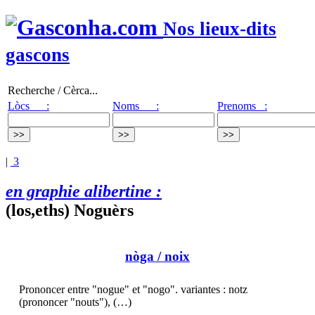
Nos lieux-dits
gascons
Recherche / Cèrca...
Lòcs :
Noms :
Prenoms :
|
3
en graphie alibertine :
(los,eths) Noguèrs
nòga
/ noix
Prononcer entre "nogue" et "nogo". variantes : notz
(prononcer "nouts"), (…)