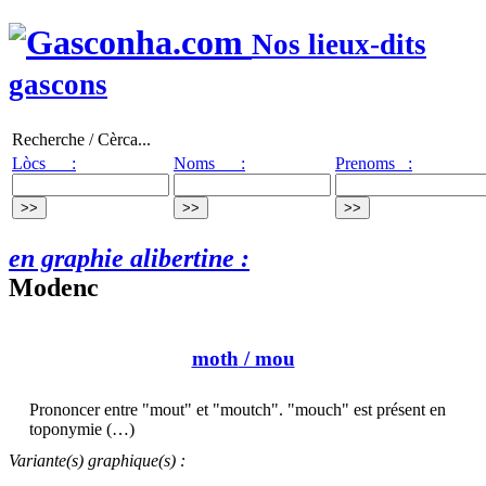
Nos lieux-dits
gascons
Recherche / Cèrca...
Lòcs :
Noms :
Prenoms :
en graphie alibertine :
Modenc
moth
/ mou
Prononcer entre "mout" et "moutch". "mouch" est présent en
toponymie (…)
Variante(s) graphique(s) :