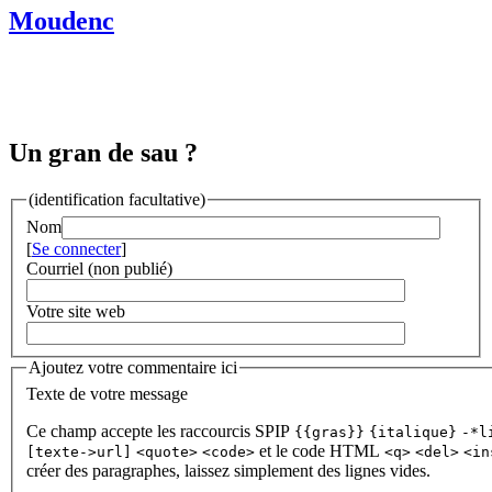
Moudenc
Un gran de sau ?
(identification facultative)
Nom
[
Se connecter
]
Courriel (non publié)
Votre site web
Ajoutez votre commentaire ici
Texte de votre message
Ce champ accepte les raccourcis SPIP
{{gras}}
{italique}
-*l
et le code HTML
[texte->url]
<quote>
<code>
<q>
<del>
<in
créer des paragraphes, laissez simplement des lignes vides.