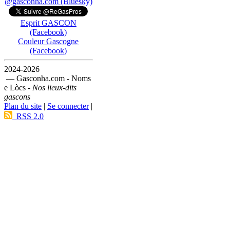
@gasconha.com (Bluesky)
Esprit GASCON
(Facebook)
Couleur Gascogne
(Facebook)
2024-2026
— Gasconha.com - Noms
e Lòcs -
Nos lieux-dits
gascons
Plan du site
|
Se connecter
|
RSS 2.0