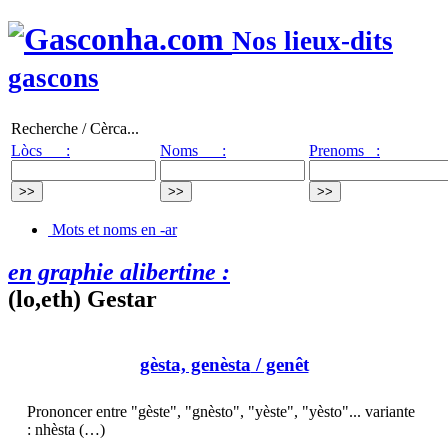
Nos lieux-dits
gascons
Recherche / Cèrca...
Lòcs :
Noms :
Prenoms :
Mots et noms en -ar
en graphie alibertine :
(lo,eth) Gestar
gèsta, genèsta
/ genêt
Prononcer entre "gèste", "gnèsto", "yèste", "yèsto"... variante
: nhèsta (…)