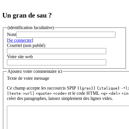
Un gran de sau ?
(identification facultative)
Nom
[
Se connecter
]
Courriel (non publié)
Votre site web
Ajoutez votre commentaire ici
Texte de votre message
Ce champ accepte les raccourcis SPIP
{{gras}}
{italique}
-*l
et le code HTML
[texte->url]
<quote>
<code>
<q>
<del>
<in
créer des paragraphes, laissez simplement des lignes vides.