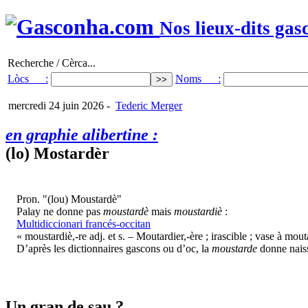
Nos lieux-dits gas
Recherche / Cèrca...
Lòcs :
Noms :
mercredi 24 juin 2026
-
Tederic Merger
en graphie alibertine :
(lo) Mostardèr
Pron. "(lou) Moustardè"
Palay ne donne pas
moustardè
mais
moustardiè
:
Multidiccionari francés-occitan
« moustardiè,-re adj. et s. – Moutardier,-ère ; irascible ; vase à mout
D’après les dictionnaires gascons ou d’oc, la
moustarde
donne naiss
Un gran de sau ?