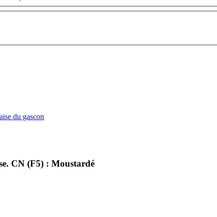
çaise du gascon
e. CN (F5) : Moustardé