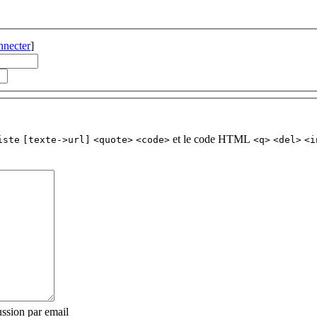
nnecter
]
et le code HTML
iste
[texte->url]
<quote>
<code>
<q>
<del>
<i
ssion par email