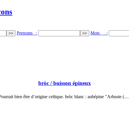
cons
Prenoms :
Mots :
bròc
/ buisson épineux
Pourrait bien être d’origine celtique. bròc blanc : aubépine "Arbuste (…