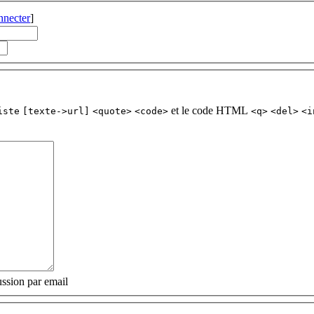
nnecter
]
et le code HTML
iste
[texte->url]
<quote>
<code>
<q>
<del>
<i
ssion par email