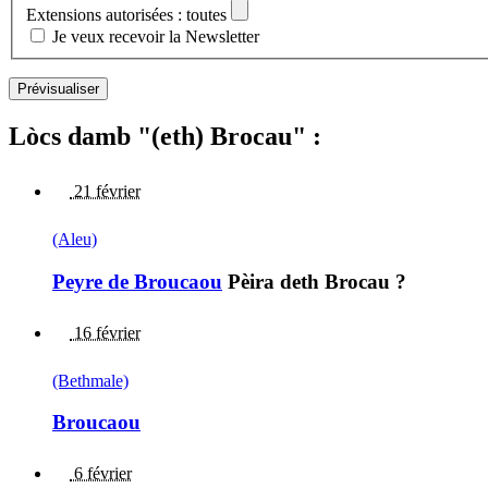
Extensions autorisées : toutes
Je veux recevoir la Newsletter
Lòcs damb "(eth) Brocau" :
21 février
(Aleu)
Peyre de Broucaou
Pèira deth Brocau ?
16 février
(Bethmale)
Broucaou
6 février