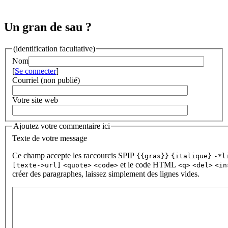
Un gran de sau ?
(identification facultative)
Nom
[
Se connecter
]
Courriel (non publié)
Votre site web
Ajoutez votre commentaire ici
Texte de votre message
Ce champ accepte les raccourcis SPIP
{{gras}}
{italique}
-*l
et le code HTML
[texte->url]
<quote>
<code>
<q>
<del>
<in
créer des paragraphes, laissez simplement des lignes vides.