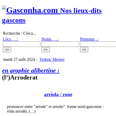
Nos lieux-dits
gascons
Recherche / Cèrca...
Lòcs :
Noms :
Prenoms :
mardi 27 août 2024
-
Tederic Merger
en graphie alibertine :
(l’)Arroderat
arròda
/ roue
prononcer entre "arrode" et arrodo". forme nord-gasconne :
ròda arrodèr, (…)