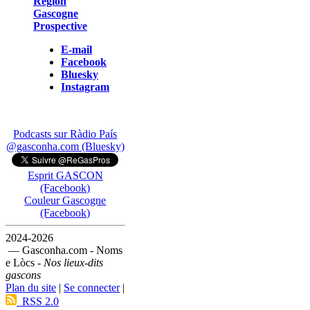
Région
Gascogne
Prospective
E-mail
Facebook
Bluesky
Instagram
Podcasts sur Ràdio País
@gasconha.com (Bluesky)
Esprit GASCON
(Facebook)
Couleur Gascogne
(Facebook)
2024-2026
— Gasconha.com - Noms
e Lòcs -
Nos lieux-dits
gascons
Plan du site
|
Se connecter
|
RSS 2.0