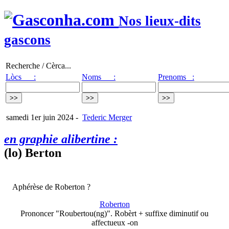
Nos lieux-dits
gascons
Recherche / Cèrca...
Lòcs :
Noms :
Prenoms :
samedi 1er juin 2024
-
Tederic Merger
en graphie alibertine :
(lo) Berton
Aphérèse de Roberton ?
Roberton
Prononcer "Roubertou(ng)". Robèrt + suffixe diminutif ou
affectueux -on