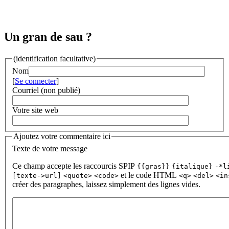
Un gran de sau ?
(identification facultative)
Nom
[
Se connecter
]
Courriel (non publié)
Votre site web
Ajoutez votre commentaire ici
Texte de votre message
Ce champ accepte les raccourcis SPIP
{{gras}}
{italique}
-*l
et le code HTML
[texte->url]
<quote>
<code>
<q>
<del>
<in
créer des paragraphes, laissez simplement des lignes vides.