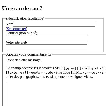
Un gran de sau ?
(identification facultative)
Nom
[
Se connecter
]
Courriel (non publié)
Votre site web
Ajoutez votre commentaire ici
Texte de votre message
Ce champ accepte les raccourcis SPIP
{{gras}}
{italique}
-*l
et le code HTML
[texte->url]
<quote>
<code>
<q>
<del>
<in
créer des paragraphes, laissez simplement des lignes vides.