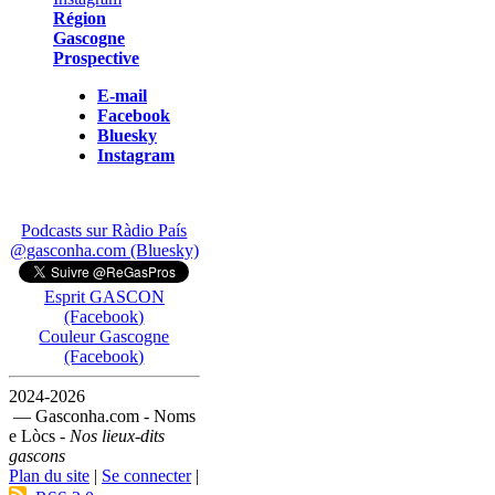
Région
Gascogne
Prospective
E-mail
Facebook
Bluesky
Instagram
Podcasts sur Ràdio País
@gasconha.com (Bluesky)
Esprit GASCON
(Facebook)
Couleur Gascogne
(Facebook)
2024-2026
— Gasconha.com - Noms
e Lòcs -
Nos lieux-dits
gascons
Plan du site
|
Se connecter
|