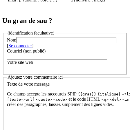
Un gran de sau ?
(identification facultative)
Nom
[
Se connecter
]
Courriel (non publié)
Votre site web
Ajoutez votre commentaire ici
Texte de votre message
Ce champ accepte les raccourcis SPIP
{{gras}}
{italique}
-*l
et le code HTML
[texte->url]
<quote>
<code>
<q>
<del>
<in
créer des paragraphes, laissez simplement des lignes vides.