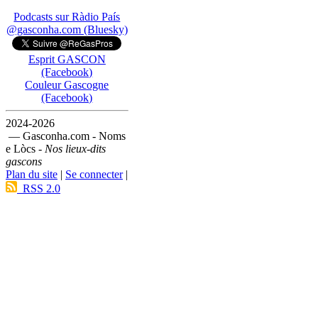
Podcasts sur Ràdio País
@gasconha.com (Bluesky)
Esprit GASCON
(Facebook)
Couleur Gascogne
(Facebook)
2024-2026
— Gasconha.com - Noms
e Lòcs -
Nos lieux-dits
gascons
Plan du site
|
Se connecter
|
RSS 2.0