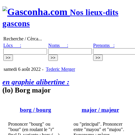
Nos lieux-dits
gascons
Recherche / Cèrca...
Lòcs :
Noms :
Prenoms :
samedi 6 août 2022
-
Tederic Merger
en graphie alibertine :
(lo) Borg major
borg
/ bourg
major
/ majeur
Prononcer "bourg" ou
ou "principal". Prononcer
"bour" (en roulant le "r"
entre "mayou" et "majou".
final !). variante : borc (…)
Synonyme : màger