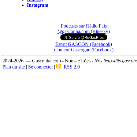
Instagram
Podcasts sur Ràdio País
@gasconha.com (Bluesky)
Esprit GASCON (Facebook)
Couleur Gascogne (Facebook)
2024-2026 — Gasconha.com - Noms e Lòcs -
Nos lieux-dits gascon
Plan du site
|
Se connecter
|
RSS 2.0