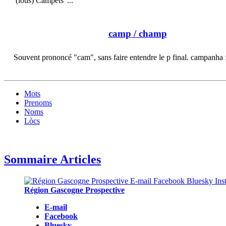
"(lous) Campéts"...
camp
/ champ
Souvent prononcé "cam", sans faire entendre le p final. campanha
Mots
Prenoms
Noms
Lòcs
Sommaire Articles
Région Gascogne Prospective
E-mail
Facebook
Bluesky