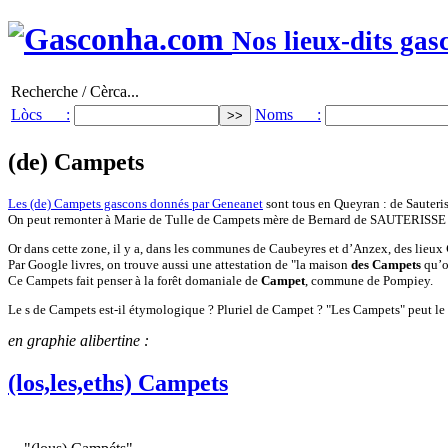
Nos lieux-dits gas
Recherche / Cèrca...
Lòcs :
Noms :
(de) Campets
Les (de) Campets gascons donnés par Geneanet
sont tous en Queyran : de Sauteri
On peut remonter à Marie de Tulle de Campets mère de Bernard de SAUTERISSE
Or dans cette zone, il y a, dans les communes de Caubeyres et d’Anzex, des lieux
Par Google livres, on trouve aussi une attestation de "la maison
des Campets
qu’oc
Ce Campets fait penser à la forêt domaniale de
Campet
, commune de Pompiey.
Le s de Campets est-il étymologique ? Pluriel de Campet ? "Les Campets" peut le l
en graphie alibertine :
(los,les,eths) Campets