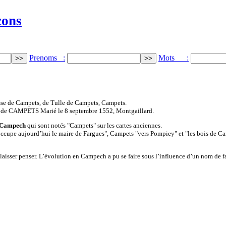
cons
Prenoms :
Mots :
sse de Campets, de Tulle de Campets, Campets.
 de CAMPETS Marié le 8 septembre 1552, Montgaillard.
Campech
qui sont notés "Campets" sur les cartes anciennes.
cupe aujourd’hui le maire de Fargues", Campets "vers Pompiey" et "les bois de Campe
aisser penser. L’évolution en Campech a pu se faire sous l’influence d’un nom de fa