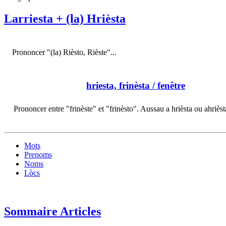
Larriesta + (la) Hrièsta
Prononcer "(la) Rièsto, Rièste"...
hriesta, frinèsta
/ fenêtre
Prononcer entre "frinèste" et "frinèsto". Aussau a hrièsta ou ahriès
Mots
Prenoms
Noms
Lòcs
Sommaire Articles