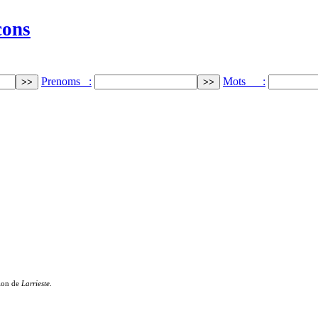
cons
Prenoms :
Mots :
tion de
Larrieste
.