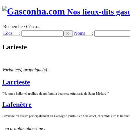
Nos lieux-dits gas
Recherche / Cèrca...
Lòcs :
Noms :
Larieste
Variante(s) graphique(s) :
Larrieste
"No pude hallar el apellido de mi familla bearnesa originaria de Saint-Médard."
Lafenêtre
Lafenêtre
est attesté principalement en Gascogne (surtout en Chalosse), et semble être la traduc
en graphie alibertine :